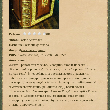
Рейтинг:
(0)
Автор:
Ромов Анатолий
Название:
Условия договора
Жанр:
Детективы: прочее
ISBN:
5-7030-0352-0, 978-5-7030-0352-7
Аннотация:
Живет и работает в Москве. В сборник входят повести
"Бесспорной версии нет", "Условия договора" и роман "Совсем
другая тень". В первой из них рассказывается о раскрытии
работниками прокуратуры и милиции преступной группы
рэкетиров, действующей в Москве. В центре второй скромный
заместитель начальника районного УВД, волей случая
столкнувшийся с "антикварной мафией", действующей в Грузии.
В романе "Совсем другая тень" московские работники
прокуратуры вступают в борьбу, завязавшуюся вокруг особо
опасного преступления. ...