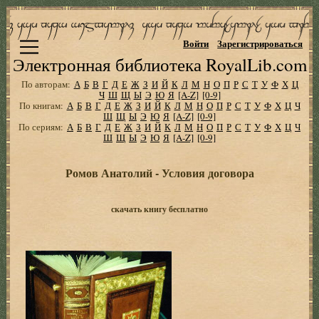
Войти
Зарегистрироваться
Электронная библиотека RoyalLib.com
По авторам:
А
Б
В
Г
Д
Е
Ж
З
И
Й
К
Л
М
Н
О
П
Р
С
Т
У
Ф
Х
Ц
Ч
Ш
Щ
Ы
Э
Ю
Я
[A-Z]
[0-9]
По книгам:
А
Б
В
Г
Д
Е
Ж
З
И
Й
К
Л
М
Н
О
П
Р
С
Т
У
Ф
Х
Ц
Ч
Ш
Щ
Ы
Э
Ю
Я
[A-Z]
[0-9]
По сериям:
А
Б
В
Г
Д
Е
Ж
З
И
Й
К
Л
М
Н
О
П
Р
С
Т
У
Ф
Х
Ц
Ч
Ш
Щ
Ы
Э
Ю
Я
[A-Z]
[0-9]
Ромов Анатолий - Условия договора
скачать книгу бесплатно