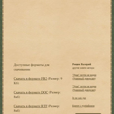
Доступные форматы для
Рощин Валерий
другие книги автора:
скачивания:
"Уран" почти не виден
Скачать в формате FB2
(Размер: 9
(Урановый диверсант)
Кб)
"Уран" почти не виден
(Урановый диверсант)
Скачать в формате DOC
(Размер:
8кб)
Je ne sais pas
Скачать в формате RTF
(Размер:
Брегет с турбийоном
8кб)