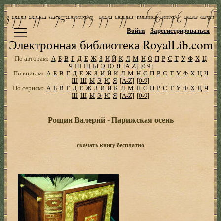
Войти
Зарегистрироваться
Электронная библиотека RoyalLib.com
По авторам:
А
Б
В
Г
Д
Е
Ж
З
И
Й
К
Л
М
Н
О
П
Р
С
Т
У
Ф
Х
Ц
Ч
Ш
Щ
Ы
Э
Ю
Я
[A-Z]
[0-9]
По книгам:
А
Б
В
Г
Д
Е
Ж
З
И
Й
К
Л
М
Н
О
П
Р
С
Т
У
Ф
Х
Ц
Ч
Ш
Щ
Ы
Э
Ю
Я
[A-Z]
[0-9]
По сериям:
А
Б
В
Г
Д
Е
Ж
З
И
Й
К
Л
М
Н
О
П
Р
С
Т
У
Ф
Х
Ц
Ч
Ш
Щ
Ы
Э
Ю
Я
[A-Z]
[0-9]
Рощин Валерий - Парижская осень
скачать книгу бесплатно