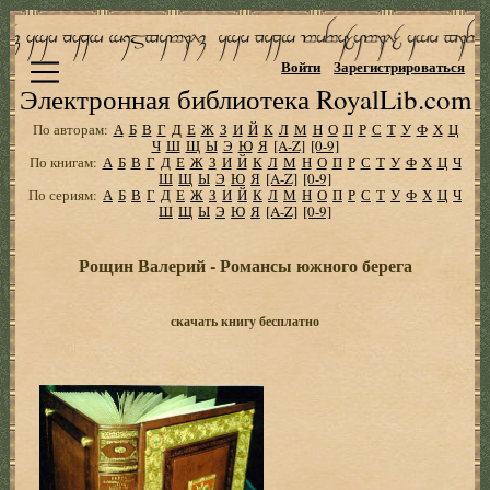
Войти
Зарегистрироваться
Электронная библиотека RoyalLib.com
По авторам:
А
Б
В
Г
Д
Е
Ж
З
И
Й
К
Л
М
Н
О
П
Р
С
Т
У
Ф
Х
Ц
Ч
Ш
Щ
Ы
Э
Ю
Я
[A-Z]
[0-9]
По книгам:
А
Б
В
Г
Д
Е
Ж
З
И
Й
К
Л
М
Н
О
П
Р
С
Т
У
Ф
Х
Ц
Ч
Ш
Щ
Ы
Э
Ю
Я
[A-Z]
[0-9]
По сериям:
А
Б
В
Г
Д
Е
Ж
З
И
Й
К
Л
М
Н
О
П
Р
С
Т
У
Ф
Х
Ц
Ч
Ш
Щ
Ы
Э
Ю
Я
[A-Z]
[0-9]
Рощин Валерий - Романсы южного берега
скачать книгу бесплатно