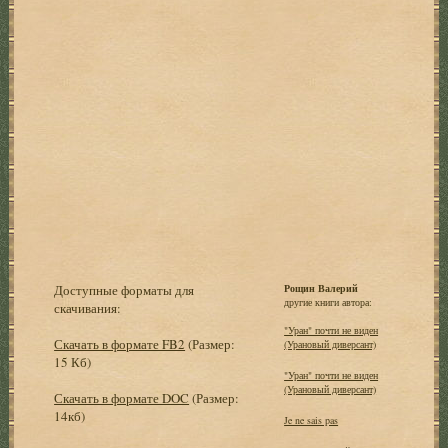
Доступные форматы для
Рощин Валерий
другие книги автора:
скачивания:
"Уран" почти не виден
Скачать в формате FB2
(Размер:
(Урановый диверсант)
15 Кб)
"Уран" почти не виден
(Урановый диверсант)
Скачать в формате DOC
(Размер:
14кб)
Je ne sais pas