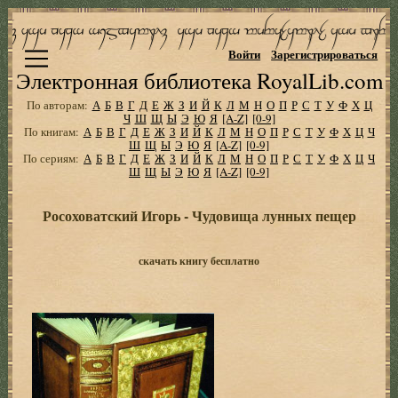
Войти
Зарегистрироваться
Электронная библиотека RoyalLib.com
По авторам:
А
Б
В
Г
Д
Е
Ж
З
И
Й
К
Л
М
Н
О
П
Р
С
Т
У
Ф
Х
Ц
Ч
Ш
Щ
Ы
Э
Ю
Я
[A-Z]
[0-9]
По книгам:
А
Б
В
Г
Д
Е
Ж
З
И
Й
К
Л
М
Н
О
П
Р
С
Т
У
Ф
Х
Ц
Ч
Ш
Щ
Ы
Э
Ю
Я
[A-Z]
[0-9]
По сериям:
А
Б
В
Г
Д
Е
Ж
З
И
Й
К
Л
М
Н
О
П
Р
С
Т
У
Ф
Х
Ц
Ч
Ш
Щ
Ы
Э
Ю
Я
[A-Z]
[0-9]
Росоховатский Игорь - Чудовища лунных пещер
скачать книгу бесплатно