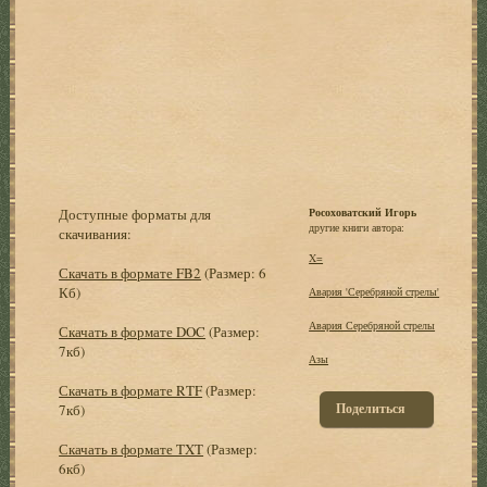
Доступные форматы для
Росоховатский Игорь
другие книги автора:
скачивания:
X=
Скачать в формате FB2
(Размер: 6
Кб)
Авария 'Серебряной стрелы'
Авария Серебряной стрелы
Скачать в формате DOC
(Размер:
7кб)
Азы
Скачать в формате RTF
(Размер:
Поделиться
7кб)
Скачать в формате TXT
(Размер:
6кб)