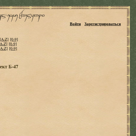
Войти
Зарегистрироваться
[A-Z]
[0-9]
[A-Z]
[0-9]
[A-Z]
[0-9]
ект Б-47