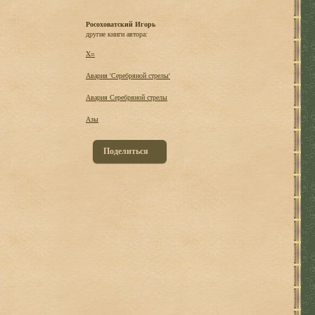
Росоховатский Игорь
другие книги автора:
X=
Авария 'Серебряной стрелы'
Авария Серебряной стрелы
Азы
Поделиться