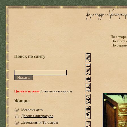
По автора
По книга
По серия
Поиск по сайту
Цитаты из книг
Ответы на вопросы
Жанры
Военное дело
Деловая литература
Детективы и Триллеры