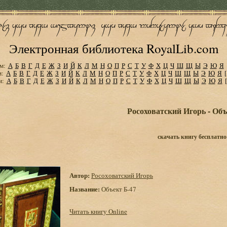
Электронная библиотека RoyalLib.com
м:
А
Б
В
Г
Д
Е
Ж
З
И
Й
К
Л
М
Н
О
П
Р
С
Т
У
Ф
Х
Ц
Ч
Ш
Щ
Ы
Э
Ю
Я
м:
А
Б
В
Г
Д
Е
Ж
З
И
Й
К
Л
М
Н
О
П
Р
С
Т
У
Ф
Х
Ц
Ч
Ш
Щ
Ы
Э
Ю
Я
м:
А
Б
В
Г
Д
Е
Ж
З
И
Й
К
Л
М
Н
О
П
Р
С
Т
У
Ф
Х
Ц
Ч
Ш
Щ
Ы
Э
Ю
Я
Росоховатский Игорь - Объ
скачать книгу бесплатно
Автор:
Росоховатский Игорь
Название:
Объект Б-47
Читать книгу Online