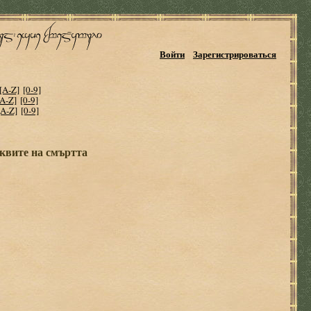
Войти
Зарегистрироваться
[A-Z]
[0-9]
[A-Z]
[0-9]
[A-Z]
[0-9]
квите на смъртта