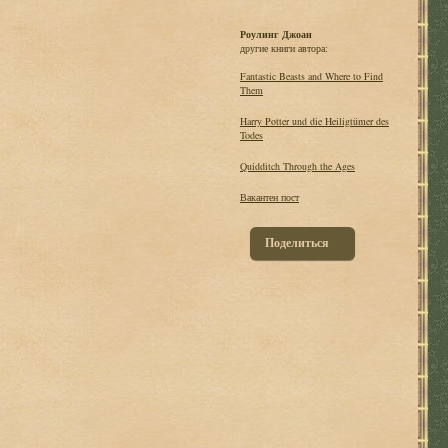
Роулинг Джоан
другие книги автора:
Fantastic Beasts and Where to Find
Them
Harry Potter und die Heiligtümer des
Todes
Quidditch Through the Ages
Вакантен пост
Поделиться