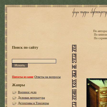
По автора
По книга
По серия
Поиск по сайту
Цитаты из книг
Ответы на вопросы
Жанры
Военное дело
Деловая литература
Детективы и Триллеры