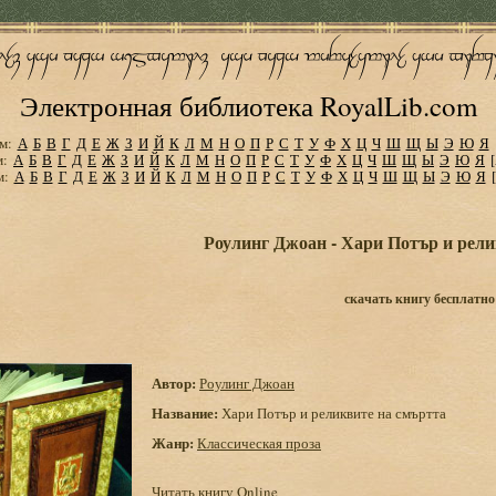
Электронная библиотека RoyalLib.com
м:
А
Б
В
Г
Д
Е
Ж
З
И
Й
К
Л
М
Н
О
П
Р
С
Т
У
Ф
Х
Ц
Ч
Ш
Щ
Ы
Э
Ю
Я
м:
А
Б
В
Г
Д
Е
Ж
З
И
Й
К
Л
М
Н
О
П
Р
С
Т
У
Ф
Х
Ц
Ч
Ш
Щ
Ы
Э
Ю
Я
м:
А
Б
В
Г
Д
Е
Ж
З
И
Й
К
Л
М
Н
О
П
Р
С
Т
У
Ф
Х
Ц
Ч
Ш
Щ
Ы
Э
Ю
Я
Роулинг Джоан - Хари Потър и рели
скачать книгу бесплатно
Автор:
Роулинг Джоан
Название:
Хари Потър и реликвите на смъртта
Жанр:
Классическая проза
Читать книгу Online