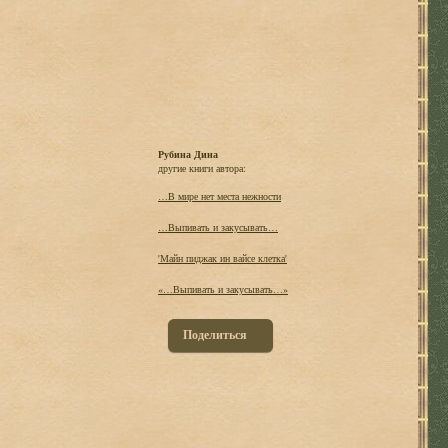
Рубина Дина
другие книги автора:
…В мире нет места нежности
…Выпивать и закусывать…
'Майн пиджак ин вайсе клетка'
«…Выпивать и закусывать…»
Поделиться