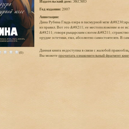
Издательский дом:
ЭКСМО
Год издания:
2007
Аннотация:
Дина Рубина Гладь озера в пасмурной мгле &#8230;кр
из правил. Вот это &#8211; ее местоположение и ее и
&#8211; говоря рыцарским слогом &#8211; странствова
орудие эстетики, глаз, абсолютно самостоятелен. В сам
Данная книга недоступна в связи с жалобой правообла
(0)
Вы можете
прочитать ознакомительный фрагмент кни