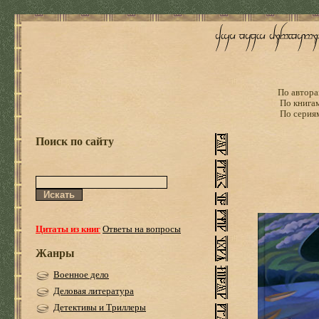
По автора
По книга
По серия
Поиск по сайту
Цитаты из книг
Ответы на вопросы
Жанры
Военное дело
Деловая литература
Детективы и Триллеры