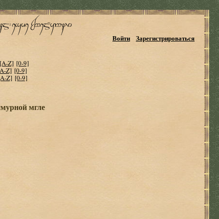
Войти
Зарегистрироваться
[A-Z]
[0-9]
[A-Z]
[0-9]
[A-Z]
[0-9]
смурной мгле