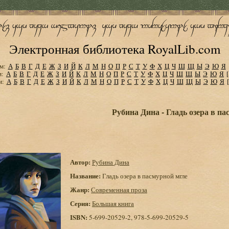
Электронная библиотека RoyalLib.com
м:
А
Б
В
Г
Д
Е
Ж
З
И
Й
К
Л
М
Н
О
П
Р
С
Т
У
Ф
Х
Ц
Ч
Ш
Щ
Ы
Э
Ю
Я
м:
А
Б
В
Г
Д
Е
Ж
З
И
Й
К
Л
М
Н
О
П
Р
С
Т
У
Ф
Х
Ц
Ч
Ш
Щ
Ы
Э
Ю
Я
м:
А
Б
В
Г
Д
Е
Ж
З
И
Й
К
Л
М
Н
О
П
Р
С
Т
У
Ф
Х
Ц
Ч
Ш
Щ
Ы
Э
Ю
Я
Рубина Дина - Гладь озера в па
Автор:
Рубина Дина
Название:
Гладь озера в пасмурной мгле
Жанр:
Современная проза
Серия:
Большая книга
ISBN:
5-699-20529-2, 978-5-699-20529-5