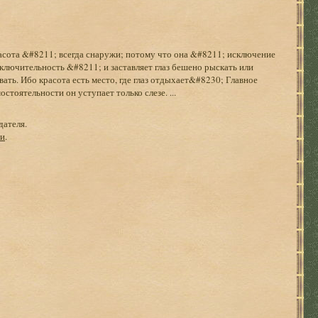
асота &#8211; всегда снаружи; потому что она &#8211; исключение
сключительность &#8211; и заставляет глаз бешено рыскать или
ть. Ибо красота есть место, где глаз отдыхает&#8230; Главное
остоятельности он уступает только слезе. ...
дателя.
ги
.