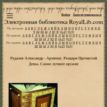
Войти
Зарегистрироваться
Электронная библиотека RoyalLib.com
По авторам:
А
Б
В
Г
Д
Е
Ж
З
И
Й
К
Л
М
Н
О
П
Р
С
Т
У
Ф
Х
Ц
Ч
Ш
Щ
Ы
Э
Ю
Я
[A-Z]
[0-9]
По книгам:
А
Б
В
Г
Д
Е
Ж
З
И
Й
К
Л
М
Н
О
П
Р
С
Т
У
Ф
Х
Ц
Ч
Ш
Щ
Ы
Э
Ю
Я
[A-Z]
[0-9]
По сериям:
А
Б
В
Г
Д
Е
Ж
З
И
Й
К
Л
М
Н
О
П
Р
С
Т
У
Ф
Х
Ц
Ч
Ш
Щ
Ы
Э
Ю
Я
[A-Z]
[0-9]
Рудазов Александр - Архимаг. Рыцари Пречистой
Девы. Самое лучшее оружие