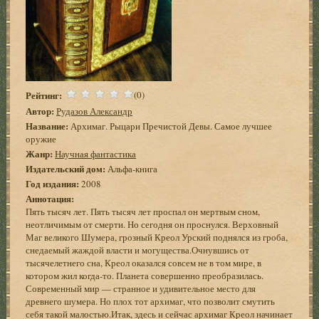
Рейтинг:
(0)
Автор:
Рудазов Александр
Название:
Архимаг. Рыцари Пречистой Девы. Самое лучшее
оружие
Жанр:
Научная фантастика
Издательский дом:
Альфа-книга
Год издания:
2008
Аннотация:
Пять тысяч лет. Пять тысяч лет проспал он мертвым сном,
неотличимым от смерти. Но сегодня он проснулся. Верховный
Маг великого Шумера, грозный Креол Урский поднялся из гроба,
снедаемый жаждой власти и могущества.Очнувшись от
тысячелетнего сна, Креол оказался совсем не в том мире, в
котором жил когда-то. Планета совершенно преобразилась.
Современный мир — странное и удивительное место для
древнего шумера. Но плох тот архимаг, что позволит смутить
себя такой малостью.Итак, здесь и сейчас архимаг Креол начинает