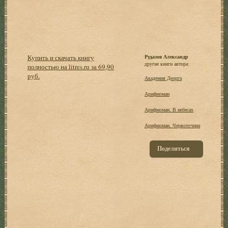
Купить и скачать книгу
Рудазов Александр
другие книги автора:
полностью на litres.ru за 69,90
руб.
Академия Деорга
Арифмоман
Арифмоман. В небесах
Арифмоман. Червоточина
Поделиться