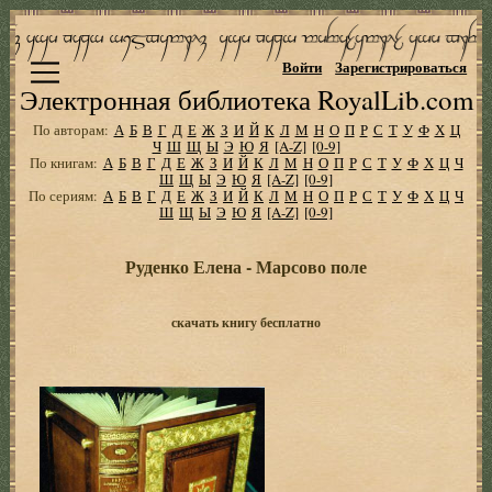
Войти
Зарегистрироваться
Электронная библиотека RoyalLib.com
По авторам:
А
Б
В
Г
Д
Е
Ж
З
И
Й
К
Л
М
Н
О
П
Р
С
Т
У
Ф
Х
Ц
Ч
Ш
Щ
Ы
Э
Ю
Я
[A-Z]
[0-9]
По книгам:
А
Б
В
Г
Д
Е
Ж
З
И
Й
К
Л
М
Н
О
П
Р
С
Т
У
Ф
Х
Ц
Ч
Ш
Щ
Ы
Э
Ю
Я
[A-Z]
[0-9]
По сериям:
А
Б
В
Г
Д
Е
Ж
З
И
Й
К
Л
М
Н
О
П
Р
С
Т
У
Ф
Х
Ц
Ч
Ш
Щ
Ы
Э
Ю
Я
[A-Z]
[0-9]
Руденко Елена - Марсово поле
скачать книгу бесплатно