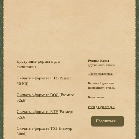
Доступные форматы для
Руденко Елена
другие книги автора:
скачивания:
«После рождества»
Скачать в формате FB2
(Размер:
30 Кб)
Безумный день или
превратности судьбы
Скачать в формате DOC
(Размер:
Белая лилия
32кб)
Взгляд Сфинкса [СИ]
Скачать в формате RTF
(Размер:
32кб)
Поделиться
Скачать в формате TXT
(Размер:
30кб)