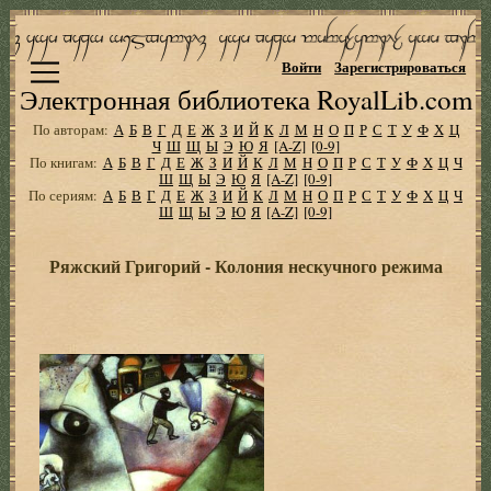
Войти
Зарегистрироваться
Электронная библиотека RoyalLib.com
По авторам:
А
Б
В
Г
Д
Е
Ж
З
И
Й
К
Л
М
Н
О
П
Р
С
Т
У
Ф
Х
Ц
Ч
Ш
Щ
Ы
Э
Ю
Я
[A-Z]
[0-9]
По книгам:
А
Б
В
Г
Д
Е
Ж
З
И
Й
К
Л
М
Н
О
П
Р
С
Т
У
Ф
Х
Ц
Ч
Ш
Щ
Ы
Э
Ю
Я
[A-Z]
[0-9]
По сериям:
А
Б
В
Г
Д
Е
Ж
З
И
Й
К
Л
М
Н
О
П
Р
С
Т
У
Ф
Х
Ц
Ч
Ш
Щ
Ы
Э
Ю
Я
[A-Z]
[0-9]
Ряжский Григорий - Колония нескучного режима