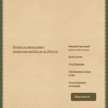
Купить и скачать книгу
Ряжский Григорий
другие книги автора:
полностью на litres.ru за 189 руб.
Бычье сердце
Дети Ванюхина
Дивертисмент братьев
Лунио
Дом образцового
содержания
Поделиться