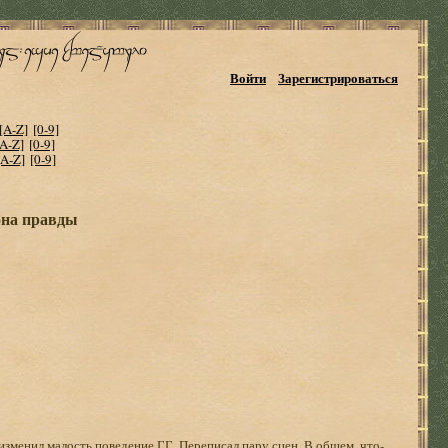
Войти
Зарегистрироваться
[A-Z]
[0-9]
[A-Z]
[0-9]
[A-Z]
[0-9]
она правды
 изменил малость поведение ГГ. Переписал пару сцен. В общем, что-