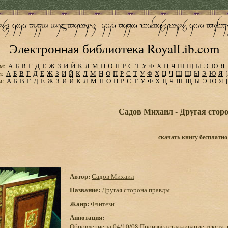
Электронная библиотека RoyalLib.com
м:
А
Б
В
Г
Д
Е
Ж
З
И
Й
К
Л
М
Н
О
П
Р
С
Т
У
Ф
Х
Ц
Ч
Ш
Щ
Ы
Э
Ю
Я
м:
А
Б
В
Г
Д
Е
Ж
З
И
Й
К
Л
М
Н
О
П
Р
С
Т
У
Ф
Х
Ц
Ч
Ш
Щ
Ы
Э
Ю
Я
м:
А
Б
В
Г
Д
Е
Ж
З
И
Й
К
Л
М
Н
О
П
Р
С
Т
У
Ф
Х
Ц
Ч
Ш
Щ
Ы
Э
Ю
Я
Садов Михаил - Другая стор
скачать книгу бесплатно
Автор:
Садов Михаил
Название:
Другая сторона правды
Жанр:
Фэнтези
Аннотация:
Обновление за 04/10/08 Произвёл сглаживание текста,