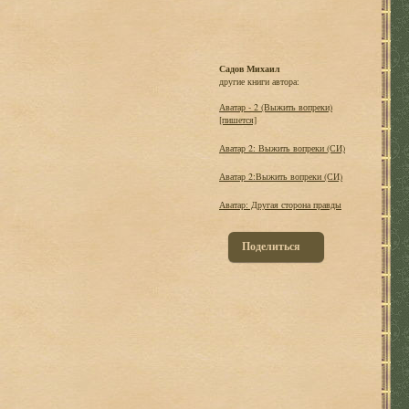
Садов Михаил
другие книги автора:
Аватар - 2 (Выжить вопреки)
[пишется]
Аватар 2: Выжить вопреки (СИ)
Аватар 2:Выжить вопреки (СИ)
Аватар: Другая сторона правды
Поделиться