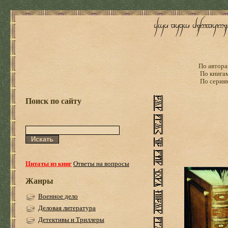
По автора
По книга
По серия
Поиск по сайту
Цитаты из книг
Ответы на вопросы
Жанры
Военное дело
Деловая литература
Детективы и Триллеры