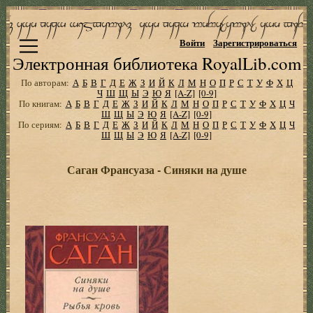
Войти
Зарегистрироваться
Электронная библиотека RoyalLib.com
По авторам:
А
Б
В
Г
Д
Е
Ж
З
И
Й
К
Л
М
Н
О
П
Р
С
Т
У
Ф
Х
Ц
Ч
Ш
Щ
Ы
Э
Ю
Я
[A-Z]
[0-9]
По книгам:
А
Б
В
Г
Д
Е
Ж
З
И
Й
К
Л
М
Н
О
П
Р
С
Т
У
Ф
Х
Ц
Ч
Ш
Щ
Ы
Э
Ю
Я
[A-Z]
[0-9]
По сериям:
А
Б
В
Г
Д
Е
Ж
З
И
Й
К
Л
М
Н
О
П
Р
С
Т
У
Ф
Х
Ц
Ч
Ш
Щ
Ы
Э
Ю
Я
[A-Z]
[0-9]
Саган Франсуаза - Синяки на душе