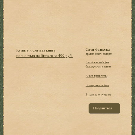
Купить и скачать книгу
Саган Франсуаза
другие книги автора:
полностью на litres.ru за 499 руб.
Iталiйскае неба (на
белорусском языке)
Ангел-хранитель
В ловушке любви
В память о лучшем
Поделиться