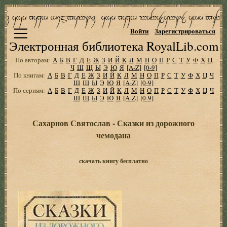
Войти
Зарегистрироваться
Электронная библиотека RoyalLib.com
По авторам:
А
Б
В
Г
Д
Е
Ж
З
И
Й
К
Л
М
Н
О
П
Р
С
Т
У
Ф
Х
Ц
Ч
Ш
Щ
Ы
Э
Ю
Я
[A-Z]
[0-9]
По книгам:
А
Б
В
Г
Д
Е
Ж
З
И
Й
К
Л
М
Н
О
П
Р
С
Т
У
Ф
Х
Ц
Ч
Ш
Щ
Ы
Э
Ю
Я
[A-Z]
[0-9]
По сериям:
А
Б
В
Г
Д
Е
Ж
З
И
Й
К
Л
М
Н
О
П
Р
С
Т
У
Ф
Х
Ц
Ч
Ш
Щ
Ы
Э
Ю
Я
[A-Z]
[0-9]
Сахарнов Святослав - Сказки из дорожного
чемодана
скачать книгу бесплатно