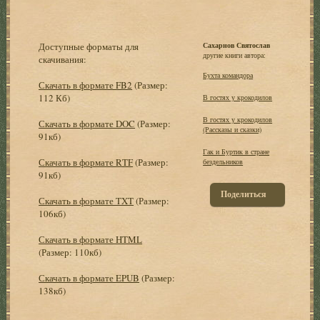
Доступные форматы для
Сахарнов Святослав
другие книги автора:
скачивания:
Бухта командора
Скачать в формате FB2
(Размер:
112 Кб)
В гостях у крокодилов
В гостях у крокодилов
Скачать в формате DOC
(Размер:
(Рассказы и сказки)
91кб)
Гак и Буртик в стране
Скачать в формате RTF
(Размер:
бездельников
91кб)
Поделиться
Скачать в формате TXT
(Размер:
106кб)
Скачать в формате HTML
(Размер: 110кб)
Скачать в формате EPUB
(Размер:
138кб)