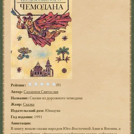
Рейтинг:
(0)
Автор:
Сахарнов Святослав
Название:
Сказки из дорожного чемодана
Жанр:
Сказка
Издательский дом:
Юнацтва
Год издания:
1991
Аннотация:
В книгу вошли сказки народов Юго-Восточной Азии и Японии, а
также английские, африканские и кубинские сказки, собранные