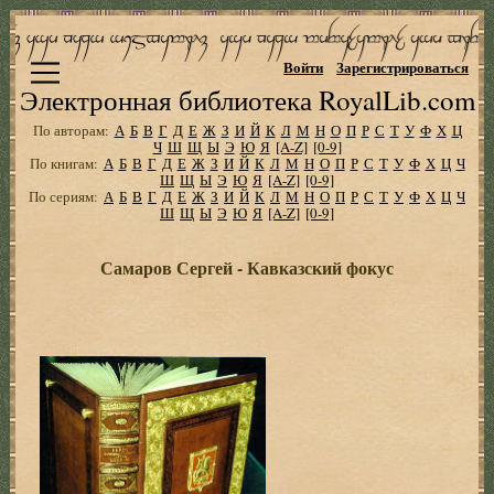
Войти
Зарегистрироваться
Электронная библиотека RoyalLib.com
По авторам:
А
Б
В
Г
Д
Е
Ж
З
И
Й
К
Л
М
Н
О
П
Р
С
Т
У
Ф
Х
Ц
Ч
Ш
Щ
Ы
Э
Ю
Я
[A-Z]
[0-9]
По книгам:
А
Б
В
Г
Д
Е
Ж
З
И
Й
К
Л
М
Н
О
П
Р
С
Т
У
Ф
Х
Ц
Ч
Ш
Щ
Ы
Э
Ю
Я
[A-Z]
[0-9]
По сериям:
А
Б
В
Г
Д
Е
Ж
З
И
Й
К
Л
М
Н
О
П
Р
С
Т
У
Ф
Х
Ц
Ч
Ш
Щ
Ы
Э
Ю
Я
[A-Z]
[0-9]
Самаров Сергей - Кавказский фокус