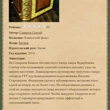
Рейтинг:
(0)
Автор:
Самаров Сергей
Название:
Кавказский фокус
Жанр:
Боевик
Издательский дом:
Эксмо
Год издания:
2019
Аннотация:
На Северном Кавказе бесчинствует банда эмира Ягдарбекова.
Считая себя неуязвимым, отпетый головорез нагоняет ужас на
мирное население. Ликвидировать группировку поручено отряду
спецназа ГРУ под командованием подполковника Василия
Староверова. Федералам удалось заблокировать экстремистов в
одной из пещер, но не более того. По оперативным данным, в
этой же пещере находится склад военного оборудования, которое
надо сохранить любой ценой. Чтобы выкурить бандитов из их
логова, Староверов придумывает очень эффектный и
ошеломляющий трюк…