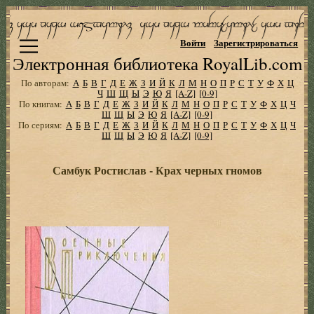
Войти
Зарегистрироваться
Электронная библиотека RoyalLib.com
По авторам:
А
Б
В
Г
Д
Е
Ж
З
И
Й
К
Л
М
Н
О
П
Р
С
Т
У
Ф
Х
Ц
Ч
Ш
Щ
Ы
Э
Ю
Я
[A-Z]
[0-9]
По книгам:
А
Б
В
Г
Д
Е
Ж
З
И
Й
К
Л
М
Н
О
П
Р
С
Т
У
Ф
Х
Ц
Ч
Ш
Щ
Ы
Э
Ю
Я
[A-Z]
[0-9]
По сериям:
А
Б
В
Г
Д
Е
Ж
З
И
Й
К
Л
М
Н
О
П
Р
С
Т
У
Ф
Х
Ц
Ч
Ш
Щ
Ы
Э
Ю
Я
[A-Z]
[0-9]
Самбук Ростислав - Крах черных гномов