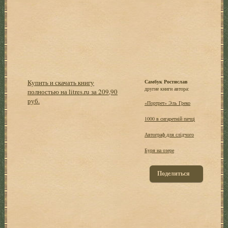
Купить и скачать книгу
Самбук Ростислав
другие книги автора:
полностью на litres.ru за 209,90
руб.
«Портрет» Эль Греко
1000 в сигаретній пачці
Автограф для слідчого
Буря на озере
Поделиться