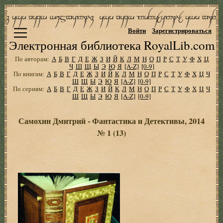
Войти
Зарегистрироваться
Электронная библиотека RoyalLib.com
По авторам:
А
Б
В
Г
Д
Е
Ж
З
И
Й
К
Л
М
Н
О
П
Р
С
Т
У
Ф
Х
Ц
Ч
Ш
Щ
Ы
Э
Ю
Я
[A-Z]
[0-9]
По книгам:
А
Б
В
Г
Д
Е
Ж
З
И
Й
К
Л
М
Н
О
П
Р
С
Т
У
Ф
Х
Ц
Ч
Ш
Щ
Ы
Э
Ю
Я
[A-Z]
[0-9]
По сериям:
А
Б
В
Г
Д
Е
Ж
З
И
Й
К
Л
М
Н
О
П
Р
С
Т
У
Ф
Х
Ц
Ч
Ш
Щ
Ы
Э
Ю
Я
[A-Z]
[0-9]
Самохин Дмитрий - Фантастика и Детективы, 2014
№ 1 (13)