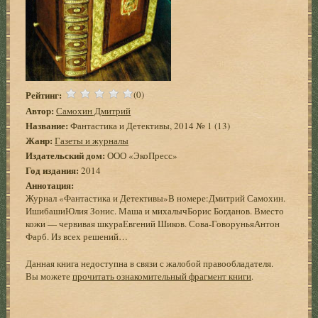
Рейтинг:
(0)
Автор:
Самохин Дмитрий
Название:
Фантастика и Детективы, 2014 № 1 (13)
Жанр:
Газеты и журналы
Издательский дом:
ООО «ЭкоПресс»
Год издания:
2014
Аннотация:
Журнал «Фантастика и Детективы»В номере:Дмитрий Самохин.
ИшибашиЮлия Зонис. Маша и михалычБорис Богданов. Вместо
кожи — червивая шкураЕвгений Шиков. Сова-ГоворуньяАнтон
Фарб. Из всех решений…
Данная книга недоступна в связи с жалобой правообладателя.
Вы можете
прочитать ознакомительный фрагмент книги
.