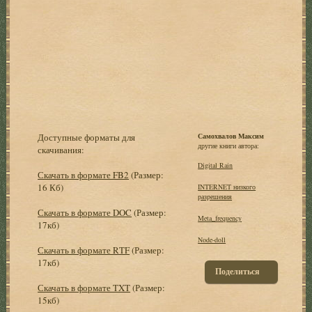
Доступные форматы для
Самохвалов Максим
другие книги автора:
скачивания:
Digital Rain
Скачать в формате FB2
(Размер:
16 Кб)
INTERNET низкого
pазpешения
Скачать в формате DOC
(Размер:
Meta_frequency
17кб)
Node-doll
Скачать в формате RTF
(Размер:
17кб)
Поделиться
Скачать в формате TXT
(Размер:
15кб)