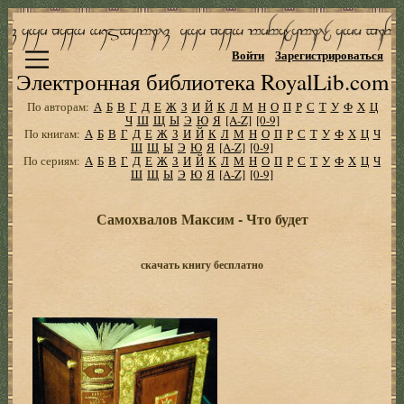
Войти
Зарегистрироваться
Электронная библиотека RoyalLib.com
По авторам:
А
Б
В
Г
Д
Е
Ж
З
И
Й
К
Л
М
Н
О
П
Р
С
Т
У
Ф
Х
Ц
Ч
Ш
Щ
Ы
Э
Ю
Я
[A-Z]
[0-9]
По книгам:
А
Б
В
Г
Д
Е
Ж
З
И
Й
К
Л
М
Н
О
П
Р
С
Т
У
Ф
Х
Ц
Ч
Ш
Щ
Ы
Э
Ю
Я
[A-Z]
[0-9]
По сериям:
А
Б
В
Г
Д
Е
Ж
З
И
Й
К
Л
М
Н
О
П
Р
С
Т
У
Ф
Х
Ц
Ч
Ш
Щ
Ы
Э
Ю
Я
[A-Z]
[0-9]
Самохвалов Максим - Что будет
скачать книгу бесплатно