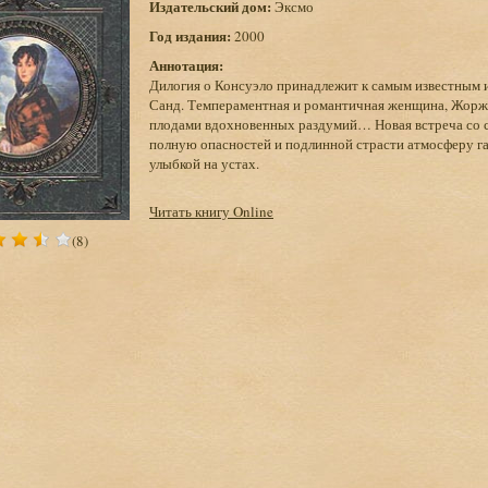
Издательский дом:
Эксмо
Год издания:
2000
Аннотация:
Дилогия о Консуэло принадлежит к самым известным
Санд. Темпераментная и романтичная женщина, Жорж 
плодами вдохновенных раздумий… Новая встреча со см
полную опасностей и подлинной страсти атмосферу га
улыбкой на устах.
Читать книгу Online
(8)