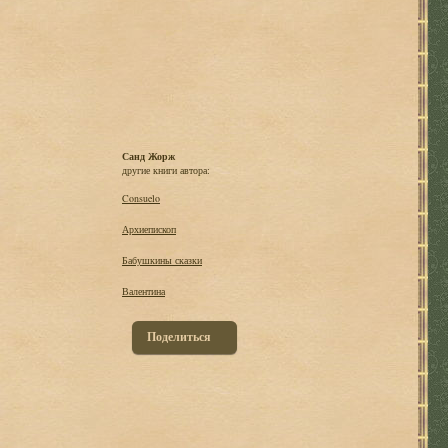
Санд Жорж
другие книги автора:
Consuelo
Архиепископ
Бабушкины сказки
Валентина
Поделиться