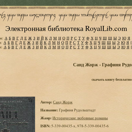
Электронная библиотека RoyalLib.com
м:
А
Б
В
Г
Д
Е
Ж
З
И
Й
К
Л
М
Н
О
П
Р
С
Т
У
Ф
Х
Ц
Ч
Ш
Щ
Ы
Э
Ю
Я
м:
А
Б
В
Г
Д
Е
Ж
З
И
Й
К
Л
М
Н
О
П
Р
С
Т
У
Ф
Х
Ц
Ч
Ш
Щ
Ы
Э
Ю
Я
м:
А
Б
В
Г
Д
Е
Ж
З
И
Й
К
Л
М
Н
О
П
Р
С
Т
У
Ф
Х
Ц
Ч
Ш
Щ
Ы
Э
Ю
Я
Санд Жорж - Графиня Руд
скачать книгу бесплатно
Автор:
Санд Жорж
Название:
Графиня Рудольштадт
Жанр:
Исторические любовные романы
ISBN:
5-339-00435-x, 978-5-339-00435-6