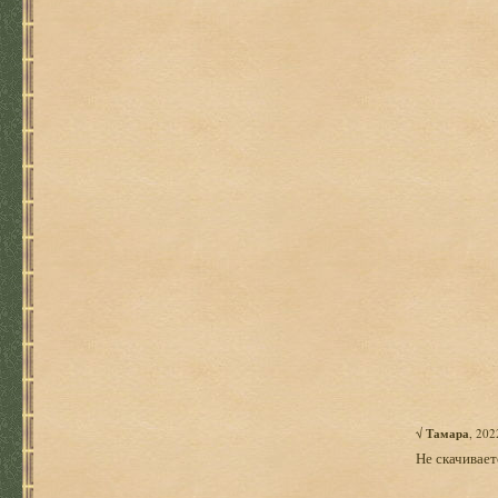
√
Тамара
, 202
Не скачивает