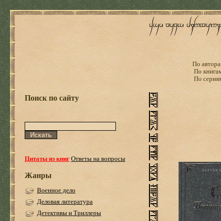
По автора
По книга
По серия
Поиск по сайту
Цитаты из книг
Ответы на вопросы
Жанры
Военное дело
Деловая литература
Детективы и Триллеры