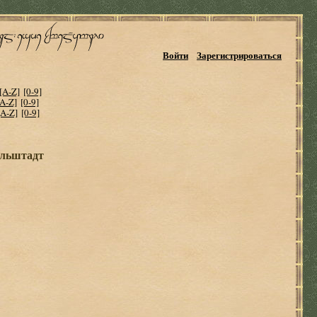
Войти
Зарегистрироваться
[A-Z]
[0-9]
[A-Z]
[0-9]
[A-Z]
[0-9]
ольштадт