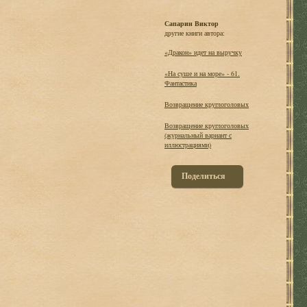
Сапарин Виктор
другие книги автора:
«Дракон» идет на выручку
«На суше и на море» - 61.
Фантастика
Возвращение круглоголовых
Возвращение круглоголовых
(журнальный вариант с
иллюстрациями)
Поделиться