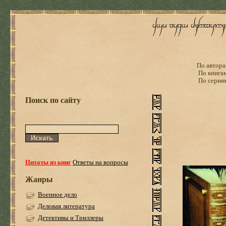
По автора
По книга
По серия
Поиск по сайту
Цитаты из книг
Ответы на вопросы
Жанры
Военное дело
Деловая литература
Детективы и Триллеры