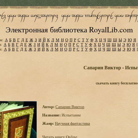
Электронная библиотека RoyalLib.com
м:
А
Б
В
Г
Д
Е
Ж
З
И
Й
К
Л
М
Н
О
П
Р
С
Т
У
Ф
Х
Ц
Ч
Ш
Щ
Ы
Э
Ю
Я
м:
А
Б
В
Г
Д
Е
Ж
З
И
Й
К
Л
М
Н
О
П
Р
С
Т
У
Ф
Х
Ц
Ч
Ш
Щ
Ы
Э
Ю
Я
м:
А
Б
В
Г
Д
Е
Ж
З
И
Й
К
Л
М
Н
О
П
Р
С
Т
У
Ф
Х
Ц
Ч
Ш
Щ
Ы
Э
Ю
Я
Сапарин Виктор - Иcпы
скачать книгу бесплатно
Автор:
Сапарин Виктор
Название:
Иcпытaниe
Жанр:
Научная фантастика
Читать книгу Online