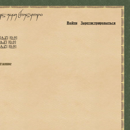
Войти
Зарегистрироваться
[A-Z]
[0-9]
[A-Z]
[0-9]
[A-Z]
[0-9]
тaниe