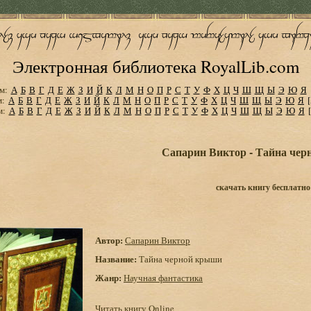
Электронная библиотека RoyalLib.com
м:
А
Б
В
Г
Д
Е
Ж
З
И
Й
К
Л
М
Н
О
П
Р
С
Т
У
Ф
Х
Ц
Ч
Ш
Щ
Ы
Э
Ю
Я
м:
А
Б
В
Г
Д
Е
Ж
З
И
Й
К
Л
М
Н
О
П
Р
С
Т
У
Ф
Х
Ц
Ч
Ш
Щ
Ы
Э
Ю
Я
м:
А
Б
В
Г
Д
Е
Ж
З
И
Й
К
Л
М
Н
О
П
Р
С
Т
У
Ф
Х
Ц
Ч
Ш
Щ
Ы
Э
Ю
Я
Сапарин Виктор - Тайна че
скачать книгу бесплатно
Автор:
Сапарин Виктор
Название:
Тайна черной крыши
Жанр:
Научная фантастика
Читать книгу Online