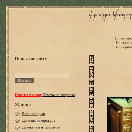
По автора
По книга
По серия
Поиск по сайту
Цитаты из книг
Ответы на вопросы
Жанры
Военное дело
Деловая литература
Детективы и Триллеры