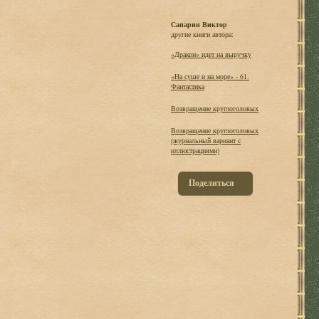
Сапарин Виктор
другие книги автора:
«Дракон» идет на выручку
«На суше и на море» - 61.
Фантастика
Возвращение круглоголовых
Возвращение круглоголовых
(журнальный вариант с
иллюстрациями)
Поделиться