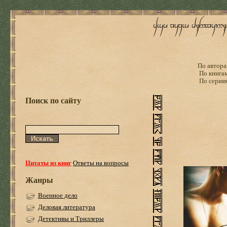
По автора
По книга
По серия
Поиск по сайту
Цитаты из книг
Ответы на вопросы
Жанры
Военное дело
Деловая литература
Детективы и Триллеры