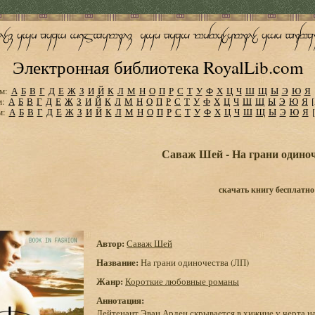
Электронная библиотека RoyalLib.com
м:
А
Б
В
Г
Д
Е
Ж
З
И
Й
К
Л
М
Н
О
П
Р
С
Т
У
Ф
Х
Ц
Ч
Ш
Щ
Ы
Э
Ю
Я
м:
А
Б
В
Г
Д
Е
Ж
З
И
Й
К
Л
М
Н
О
П
Р
С
Т
У
Ф
Х
Ц
Ч
Ш
Щ
Ы
Э
Ю
Я
м:
А
Б
В
Г
Д
Е
Ж
З
И
Й
К
Л
М
Н
О
П
Р
С
Т
У
Ф
Х
Ц
Ч
Ш
Щ
Ы
Э
Ю
Я
Саваж Шей - На грани одиноч
скачать книгу бесплатно
Автор:
Саваж Шей
Название:
На грани одиночества (ЛП)
Жанр:
Короткие любовные романы
Аннотация:
Лейтенант Эван Арден скрывается в хижине у черта н