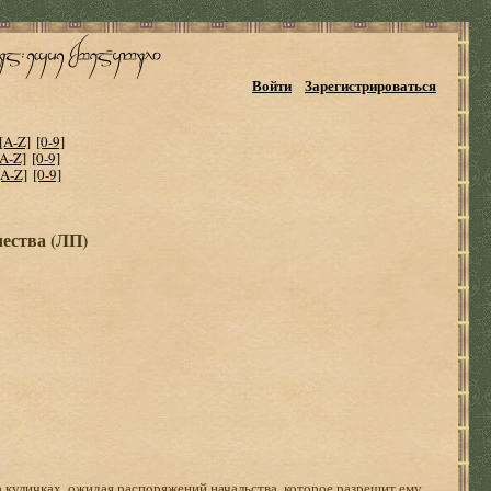
Войти
Зарегистрироваться
[A-Z]
[0-9]
[A-Z]
[0-9]
[A-Z]
[0-9]
ества (ЛП)
а куличках, ожидая распоряжений начальства, которое разрешит ему