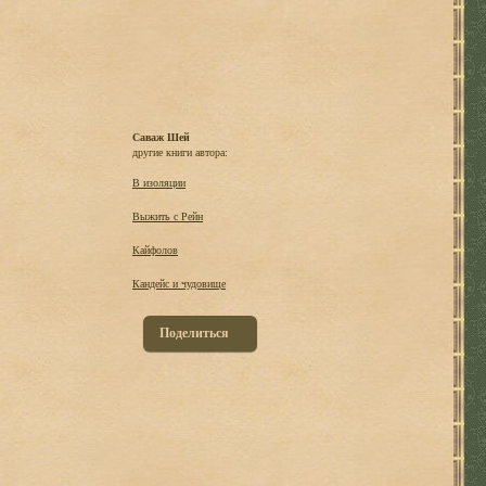
Саваж Шей
другие книги автора:
В изоляции
Выжить с Рейн
Кайфолов
Кандейс и чудовище
Поделиться