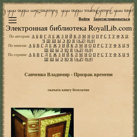
Войти
Зарегистрироваться
Электронная библиотека RoyalLib.com
По авторам:
А
Б
В
Г
Д
Е
Ж
З
И
Й
К
Л
М
Н
О
П
Р
С
Т
У
Ф
Х
Ц
Ч
Ш
Щ
Ы
Э
Ю
Я
[A-Z]
[0-9]
По книгам:
А
Б
В
Г
Д
Е
Ж
З
И
Й
К
Л
М
Н
О
П
Р
С
Т
У
Ф
Х
Ц
Ч
Ш
Щ
Ы
Э
Ю
Я
[A-Z]
[0-9]
По сериям:
А
Б
В
Г
Д
Е
Ж
З
И
Й
К
Л
М
Н
О
П
Р
С
Т
У
Ф
Х
Ц
Ч
Ш
Щ
Ы
Э
Ю
Я
[A-Z]
[0-9]
Савченко Владимир - Призрак времени
скачать книгу бесплатно