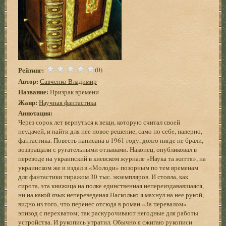
Рейтинг:
(0)
Автор:
Савченко Владимир
Название:
Призрак времени
Жанр:
Научная фантастика
Аннотация:
Через сорок лет вернуться к вещи, которую считал своей
неудачей, и найти для нее новое решение, само по себе, наверно,
фантастика. Повесть написана в 1961 году, долго нигде не брали,
возвращали с ругательными отзывами. Наконец, опубликовал в
переводе на украинский в киевском журнале «Наука та життя», на
украинском же и издал в «Молоди» позорным по тем временам
для фантастики тиражом 30 тыс. экземпляров. И стояла, как
сирота, эта книжица на полке единственная непереиздававшаяся,
ни на какой язык непереведеная.Насколько я махнул на нее рукой,
видно из того, что перенес отсюда в роман «За перевалом»
эпизод с перехватом; так раскурочивают негодные для работы
устройства. И рукопись утратил. Обычно я сжигаю рукописи