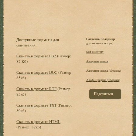
Доступные форматы для
Савченко Владимир
другие книги автора:
скачивания:
Self-discovery
Скачать в формате FB2
(Размер:
82 Кб)
Алгоритм успеха
Алгоритм успеха (сборник)
Скачать в формате DOC
(Размер:
85кб)
Альфа Эридана (Сборник)
Скачать в формате RTF
(Размер:
Поделиться
85кб)
Скачать в формате TXT
(Размер:
80кб)
Скачать в формате HTML
(Размер: 82кб)