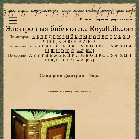
Войти
Зарегистрироваться
Электронная библиотека RoyalLib.com
По авторам:
А
Б
В
Г
Д
Е
Ж
З
И
Й
К
Л
М
Н
О
П
Р
С
Т
У
Ф
Х
Ц
Ч
Ш
Щ
Ы
Э
Ю
Я
[A-Z]
[0-9]
По книгам:
А
Б
В
Г
Д
Е
Ж
З
И
Й
К
Л
М
Н
О
П
Р
С
Т
У
Ф
Х
Ц
Ч
Ш
Щ
Ы
Э
Ю
Я
[A-Z]
[0-9]
По сериям:
А
Б
В
Г
Д
Е
Ж
З
И
Й
К
Л
М
Н
О
П
Р
С
Т
У
Ф
Х
Ц
Ч
Ш
Щ
Ы
Э
Ю
Я
[A-Z]
[0-9]
Савицкий Дмитрий - Лора
скачать книгу бесплатно