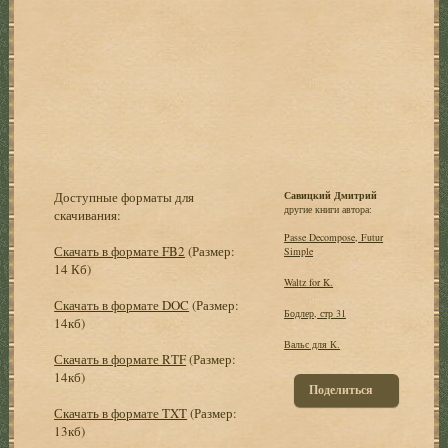
Доступные форматы для
Савицкий Дмитрий
другие книги автора:
скачивания:
Passe Decompose, Futur
Скачать в формате FB2
(Размер:
Simple
14 Кб)
Waltz for K.
Скачать в формате DOC
(Размер:
Бодлер, стр 31
14кб)
Вальс для К.
Скачать в формате RTF
(Размер:
14кб)
Поделиться
Скачать в формате TXT
(Размер:
13кб)