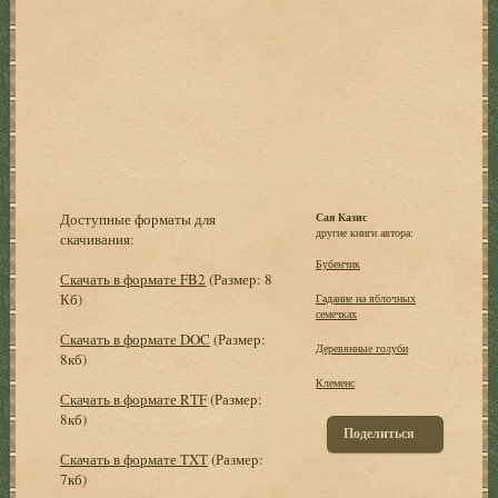
Доступные форматы для
Сая Казис
другие книги автора:
скачивания:
Бубенчик
Скачать в формате FB2
(Размер: 8
Кб)
Гадание на яблочных
семечках
Скачать в формате DOC
(Размер:
Деревянные голуби
8кб)
Клеменс
Скачать в формате RTF
(Размер:
8кб)
Поделиться
Скачать в формате TXT
(Размер:
7кб)