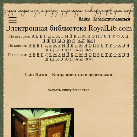
Войти
Зарегистрироваться
Электронная библиотека RoyalLib.com
По авторам:
А
Б
В
Г
Д
Е
Ж
З
И
Й
К
Л
М
Н
О
П
Р
С
Т
У
Ф
Х
Ц
Ч
Ш
Щ
Ы
Э
Ю
Я
[A-Z]
[0-9]
По книгам:
А
Б
В
Г
Д
Е
Ж
З
И
Й
К
Л
М
Н
О
П
Р
С
Т
У
Ф
Х
Ц
Ч
Ш
Щ
Ы
Э
Ю
Я
[A-Z]
[0-9]
По сериям:
А
Б
В
Г
Д
Е
Ж
З
И
Й
К
Л
М
Н
О
П
Р
С
Т
У
Ф
Х
Ц
Ч
Ш
Щ
Ы
Э
Ю
Я
[A-Z]
[0-9]
Сая Казис - Когда они стали деревьями
скачать книгу бесплатно