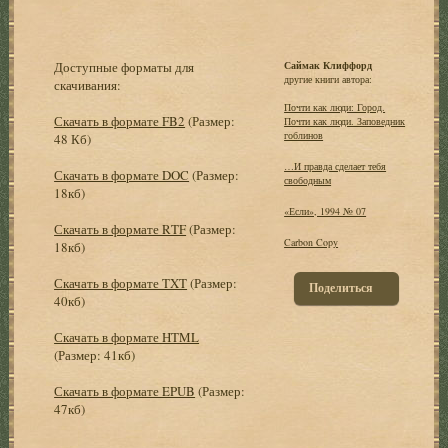
Доступные форматы для
Саймак Клиффорд
другие книги автора:
скачивания:
Почти как люди: Город.
Скачать в формате FB2
(Размер:
Почти как люди. Заповедник
гоблинов
48 Кб)
…И правда сделает тебя
Скачать в формате DOC
(Размер:
свободным
18кб)
«Если», 1994 № 07
Скачать в формате RTF
(Размер:
Carbon Copy
18кб)
Скачать в формате TXT
(Размер:
Поделиться
40кб)
Скачать в формате HTML
(Размер: 41кб)
Скачать в формате EPUB
(Размер:
47кб)