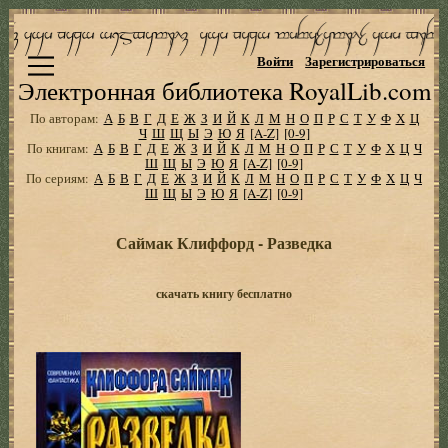
Войти
Зарегистрироваться
Электронная библиотека RoyalLib.com
По авторам:
А
Б
В
Г
Д
Е
Ж
З
И
Й
К
Л
М
Н
О
П
Р
С
Т
У
Ф
Х
Ц
Ч
Ш
Щ
Ы
Э
Ю
Я
[A-Z]
[0-9]
По книгам:
А
Б
В
Г
Д
Е
Ж
З
И
Й
К
Л
М
Н
О
П
Р
С
Т
У
Ф
Х
Ц
Ч
Ш
Щ
Ы
Э
Ю
Я
[A-Z]
[0-9]
По сериям:
А
Б
В
Г
Д
Е
Ж
З
И
Й
К
Л
М
Н
О
П
Р
С
Т
У
Ф
Х
Ц
Ч
Ш
Щ
Ы
Э
Ю
Я
[A-Z]
[0-9]
Саймак Клиффорд - Разведка
скачать книгу бесплатно