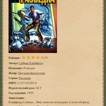
Рейтинг:
(5)
Автор:
Саймак Клиффорд
Название:
Разведка
Жанр:
Научная фантастика
Серия:
Рассказы
ISBN:
5-237-02289-8
Издательский дом:
АСТ
Год издания:
1999
Аннотация:
Клиффорд Саймак…Имя, навечно вошедшее в золотой фонд