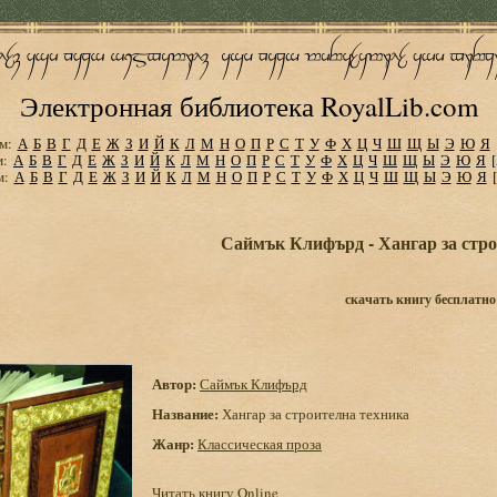
Электронная библиотека RoyalLib.com
м:
А
Б
В
Г
Д
Е
Ж
З
И
Й
К
Л
М
Н
О
П
Р
С
Т
У
Ф
Х
Ц
Ч
Ш
Щ
Ы
Э
Ю
Я
м:
А
Б
В
Г
Д
Е
Ж
З
И
Й
К
Л
М
Н
О
П
Р
С
Т
У
Ф
Х
Ц
Ч
Ш
Щ
Ы
Э
Ю
Я
м:
А
Б
В
Г
Д
Е
Ж
З
И
Й
К
Л
М
Н
О
П
Р
С
Т
У
Ф
Х
Ц
Ч
Ш
Щ
Ы
Э
Ю
Я
Саймък Клифърд - Хангар за стро
скачать книгу бесплатно
Автор:
Саймък Клифърд
Название:
Хангар за строителна техника
Жанр:
Классическая проза
Читать книгу Online