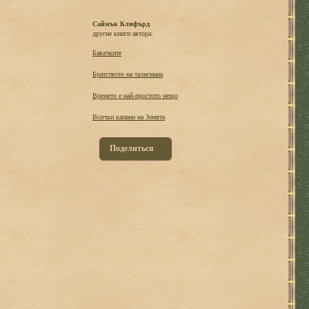
Саймък Клифърд
другие книги автора:
Бавачките
Братството на талисмана
Времето е най-простото нещо
Всички капани на Земята
Поделиться