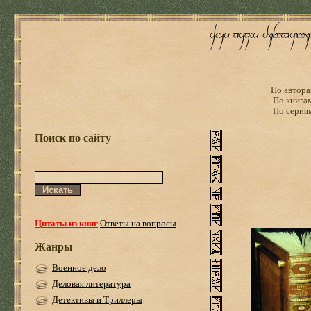
По автора
По книга
По серия
Поиск по сайту
Цитаты из книг
Ответы на вопросы
Жанры
Военное дело
Деловая литература
Детективы и Триллеры