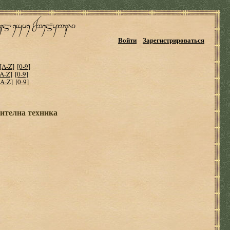
Войти
Зарегистрироваться
[A-Z]
[0-9]
[A-Z]
[0-9]
[A-Z]
[0-9]
ителна техника