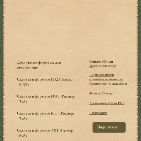
Доступные форматы для
Семенов Юлиан
другие книги автора:
скачивания:
...При исполнении
Скачать в формате FB2
(Размер:
служебных обязанностей.
Каприччиозо по-сицилийски
19 Кб)
49 часов 25 минут
Скачать в формате DOC
(Размер:
17кб)
Альтеpнатива (Весна 1941)
Скачать в формате RTF
(Размер:
Альтернатива
17кб)
Поделиться
Скачать в формате TXT
(Размер:
16кб)