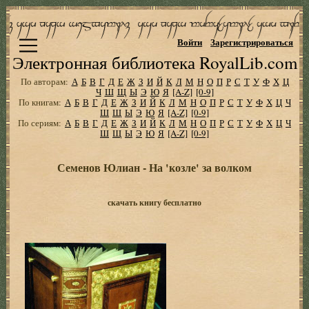
Войти
Зарегистрироваться
Электронная библиотека RoyalLib.com
По авторам:
А
Б
В
Г
Д
Е
Ж
З
И
Й
К
Л
М
Н
О
П
Р
С
Т
У
Ф
Х
Ц
Ч
Ш
Щ
Ы
Э
Ю
Я
[A-Z]
[0-9]
По книгам:
А
Б
В
Г
Д
Е
Ж
З
И
Й
К
Л
М
Н
О
П
Р
С
Т
У
Ф
Х
Ц
Ч
Ш
Щ
Ы
Э
Ю
Я
[A-Z]
[0-9]
По сериям:
А
Б
В
Г
Д
Е
Ж
З
И
Й
К
Л
М
Н
О
П
Р
С
Т
У
Ф
Х
Ц
Ч
Ш
Щ
Ы
Э
Ю
Я
[A-Z]
[0-9]
Семенов Юлиан - На 'козле' за волком
скачать книгу бесплатно