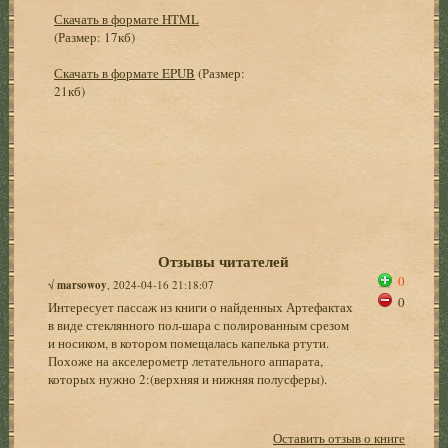
Скачать в формате HTML
(Размер: 17кб)
Скачать в формате EPUB
(Размер:
21кб)
Отзывы читателей
0
√
marsowoy
, 2024-04-16 21:18:07
0
Интересует пассаж из книги о найденных Артефактах
в виде стеклянного пол-шара с полированным срезом
и носиком, в котором помещалась капелька ртути.
Похоже на акселерометр летательного аппарата,
которых нужно 2:(верхняя и нижняя полусферы).
Оставить отзыв о книге