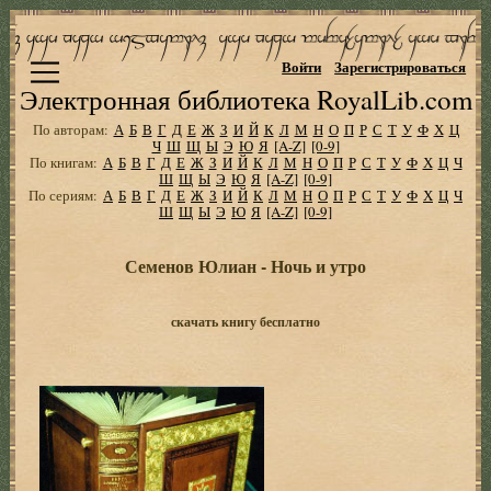
Войти
Зарегистрироваться
Электронная библиотека RoyalLib.com
По авторам:
А
Б
В
Г
Д
Е
Ж
З
И
Й
К
Л
М
Н
О
П
Р
С
Т
У
Ф
Х
Ц
Ч
Ш
Щ
Ы
Э
Ю
Я
[A-Z]
[0-9]
По книгам:
А
Б
В
Г
Д
Е
Ж
З
И
Й
К
Л
М
Н
О
П
Р
С
Т
У
Ф
Х
Ц
Ч
Ш
Щ
Ы
Э
Ю
Я
[A-Z]
[0-9]
По сериям:
А
Б
В
Г
Д
Е
Ж
З
И
Й
К
Л
М
Н
О
П
Р
С
Т
У
Ф
Х
Ц
Ч
Ш
Щ
Ы
Э
Ю
Я
[A-Z]
[0-9]
Семенов Юлиан - Ночь и утро
скачать книгу бесплатно