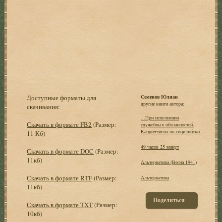
Доступные форматы для
Семенов Юлиан
другие книги автора:
скачивания:
...При исполнении
Скачать в формате FB2
(Размер:
служебных обязанностей.
Каприччиозо по-сицилийски
11 Кб)
49 часов 25 минут
Скачать в формате DOC
(Размер:
11кб)
Альтеpнатива (Весна 1941)
Скачать в формате RTF
(Размер:
Альтернатива
11кб)
Поделиться
Скачать в формате TXT
(Размер:
10кб)