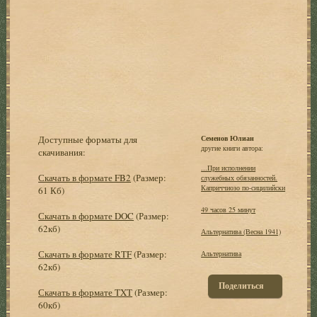
Доступные форматы для
Семенов Юлиан
другие книги автора:
скачивания:
...При исполнении
Скачать в формате FB2
(Размер:
служебных обязанностей.
Каприччиозо по-сицилийски
61 Кб)
49 часов 25 минут
Скачать в формате DOC
(Размер:
62кб)
Альтеpнатива (Весна 1941)
Скачать в формате RTF
(Размер:
Альтернатива
62кб)
Поделиться
Скачать в формате TXT
(Размер:
60кб)