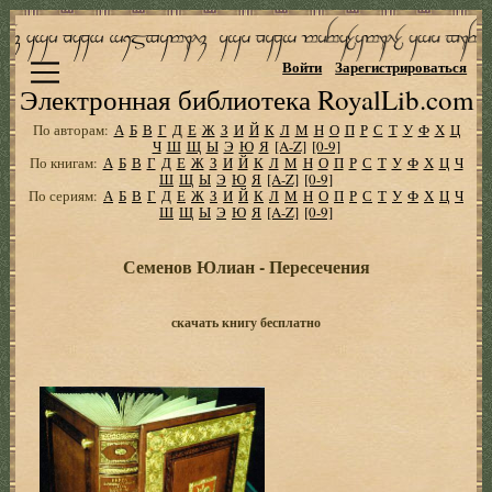
Войти
Зарегистрироваться
Электронная библиотека RoyalLib.com
По авторам:
А
Б
В
Г
Д
Е
Ж
З
И
Й
К
Л
М
Н
О
П
Р
С
Т
У
Ф
Х
Ц
Ч
Ш
Щ
Ы
Э
Ю
Я
[A-Z]
[0-9]
По книгам:
А
Б
В
Г
Д
Е
Ж
З
И
Й
К
Л
М
Н
О
П
Р
С
Т
У
Ф
Х
Ц
Ч
Ш
Щ
Ы
Э
Ю
Я
[A-Z]
[0-9]
По сериям:
А
Б
В
Г
Д
Е
Ж
З
И
Й
К
Л
М
Н
О
П
Р
С
Т
У
Ф
Х
Ц
Ч
Ш
Щ
Ы
Э
Ю
Я
[A-Z]
[0-9]
Семенов Юлиан - Пересечения
скачать книгу бесплатно