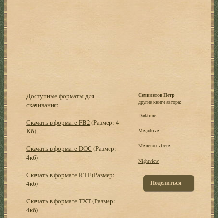
Доступные форматы для
Семилетов Петр
другие книги автора:
скачивания:
Darktime
Скачать в формате FB2
(Размер: 4
Кб)
Megadrive
Memento vivere
Скачать в формате DOC
(Размер:
4кб)
Nightview
Скачать в формате RTF
(Размер:
Поделиться
4кб)
Скачать в формате TXT
(Размер:
4кб)