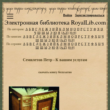
Войти
Зарегистрироваться
Электронная библиотека RoyalLib.com
По авторам:
А
Б
В
Г
Д
Е
Ж
З
И
Й
К
Л
М
Н
О
П
Р
С
Т
У
Ф
Х
Ц
Ч
Ш
Щ
Ы
Э
Ю
Я
[A-Z]
[0-9]
По книгам:
А
Б
В
Г
Д
Е
Ж
З
И
Й
К
Л
М
Н
О
П
Р
С
Т
У
Ф
Х
Ц
Ч
Ш
Щ
Ы
Э
Ю
Я
[A-Z]
[0-9]
По сериям:
А
Б
В
Г
Д
Е
Ж
З
И
Й
К
Л
М
Н
О
П
Р
С
Т
У
Ф
Х
Ц
Ч
Ш
Щ
Ы
Э
Ю
Я
[A-Z]
[0-9]
Семилетов Петр - К вашим услугам
скачать книгу бесплатно