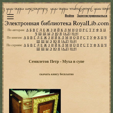
Войти
Зарегистрироваться
Электронная библиотека RoyalLib.com
По авторам:
А
Б
В
Г
Д
Е
Ж
З
И
Й
К
Л
М
Н
О
П
Р
С
Т
У
Ф
Х
Ц
Ч
Ш
Щ
Ы
Э
Ю
Я
[A-Z]
[0-9]
По книгам:
А
Б
В
Г
Д
Е
Ж
З
И
Й
К
Л
М
Н
О
П
Р
С
Т
У
Ф
Х
Ц
Ч
Ш
Щ
Ы
Э
Ю
Я
[A-Z]
[0-9]
По сериям:
А
Б
В
Г
Д
Е
Ж
З
И
Й
К
Л
М
Н
О
П
Р
С
Т
У
Ф
Х
Ц
Ч
Ш
Щ
Ы
Э
Ю
Я
[A-Z]
[0-9]
Семилетов Петр - Муха в супе
скачать книгу бесплатно