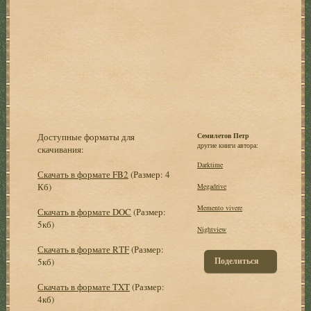
Доступные форматы для
Семилетов Петр
другие книги автора:
скачивания:
Darktime
Скачать в формате FB2
(Размер: 4
Кб)
Megadrive
Memento vivere
Скачать в формате DOC
(Размер:
5кб)
Nightview
Скачать в формате RTF
(Размер:
Поделиться
5кб)
Скачать в формате TXT
(Размер:
4кб)