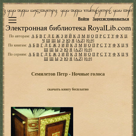
Войти
Зарегистрироваться
Электронная библиотека RoyalLib.com
По авторам:
А
Б
В
Г
Д
Е
Ж
З
И
Й
К
Л
М
Н
О
П
Р
С
Т
У
Ф
Х
Ц
Ч
Ш
Щ
Ы
Э
Ю
Я
[A-Z]
[0-9]
По книгам:
А
Б
В
Г
Д
Е
Ж
З
И
Й
К
Л
М
Н
О
П
Р
С
Т
У
Ф
Х
Ц
Ч
Ш
Щ
Ы
Э
Ю
Я
[A-Z]
[0-9]
По сериям:
А
Б
В
Г
Д
Е
Ж
З
И
Й
К
Л
М
Н
О
П
Р
С
Т
У
Ф
Х
Ц
Ч
Ш
Щ
Ы
Э
Ю
Я
[A-Z]
[0-9]
Семилетов Петр - Ночные голоса
скачать книгу бесплатно