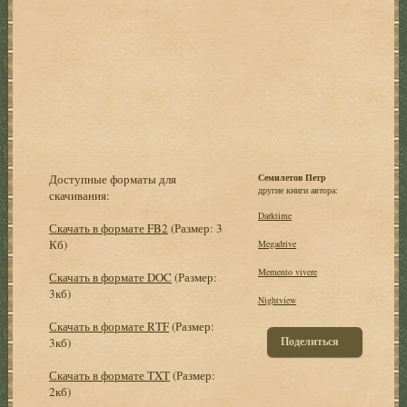
Доступные форматы для
Семилетов Петр
другие книги автора:
скачивания:
Darktime
Скачать в формате FB2
(Размер: 3
Кб)
Megadrive
Memento vivere
Скачать в формате DOC
(Размер:
3кб)
Nightview
Скачать в формате RTF
(Размер:
Поделиться
3кб)
Скачать в формате TXT
(Размер:
2кб)