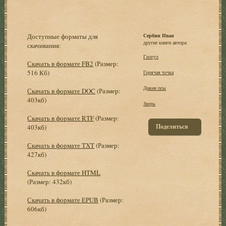
Доступные форматы для
Сербин Иван
другие книги автора:
скачивания:
Гилгул
Скачать в формате FB2
(Размер:
516 Кб)
Горячая точка
Дикие псы
Скачать в формате DOC
(Размер:
403кб)
Зверь
Скачать в формате RTF
(Размер:
Поделиться
403кб)
Скачать в формате TXT
(Размер:
427кб)
Скачать в формате HTML
(Размер: 432кб)
Скачать в формате EPUB
(Размер:
606кб)