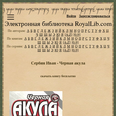
Войти
Зарегистрироваться
Электронная библиотека RoyalLib.com
По авторам:
А
Б
В
Г
Д
Е
Ж
З
И
Й
К
Л
М
Н
О
П
Р
С
Т
У
Ф
Х
Ц
Ч
Ш
Щ
Ы
Э
Ю
Я
[A-Z]
[0-9]
По книгам:
А
Б
В
Г
Д
Е
Ж
З
И
Й
К
Л
М
Н
О
П
Р
С
Т
У
Ф
Х
Ц
Ч
Ш
Щ
Ы
Э
Ю
Я
[A-Z]
[0-9]
По сериям:
А
Б
В
Г
Д
Е
Ж
З
И
Й
К
Л
М
Н
О
П
Р
С
Т
У
Ф
Х
Ц
Ч
Ш
Щ
Ы
Э
Ю
Я
[A-Z]
[0-9]
Сербин Иван - Черная акула
скачать книгу бесплатно