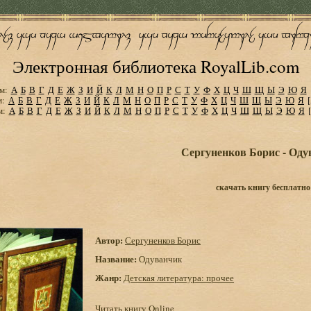
Электронная библиотека RoyalLib.com
м:
А
Б
В
Г
Д
Е
Ж
З
И
Й
К
Л
М
Н
О
П
Р
С
Т
У
Ф
Х
Ц
Ч
Ш
Щ
Ы
Э
Ю
Я
м:
А
Б
В
Г
Д
Е
Ж
З
И
Й
К
Л
М
Н
О
П
Р
С
Т
У
Ф
Х
Ц
Ч
Ш
Щ
Ы
Э
Ю
Я
м:
А
Б
В
Г
Д
Е
Ж
З
И
Й
К
Л
М
Н
О
П
Р
С
Т
У
Ф
Х
Ц
Ч
Ш
Щ
Ы
Э
Ю
Я
Сергуненков Борис - Од
скачать книгу бесплатно
Автор:
Сергуненков Борис
Название:
Одуванчик
Жанр:
Детская литература: прочее
Читать книгу Online