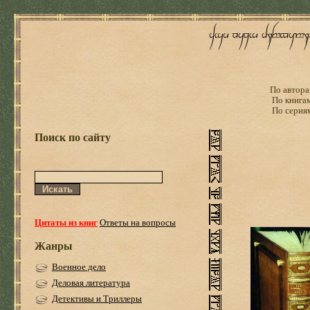
По автора
По книга
По серия
Поиск по сайту
Цитаты из книг
Ответы на вопросы
Жанры
Военное дело
Деловая литература
Детективы и Триллеры