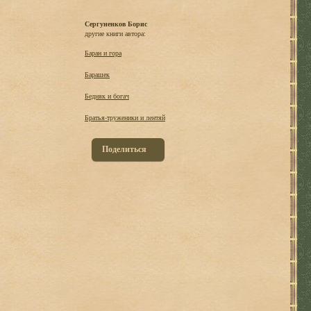
Сергуненков Борис
другие книги автора:
Баран и гора
Барашек
Бедняк и богач
Братья-труженики и лентяй
Поделиться