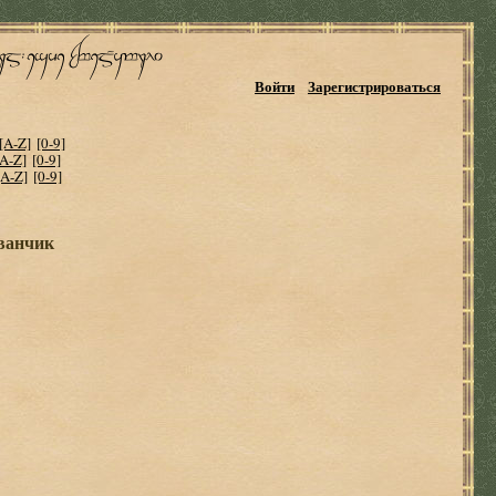
Войти
Зарегистрироваться
[A-Z]
[0-9]
[A-Z]
[0-9]
[A-Z]
[0-9]
уванчик