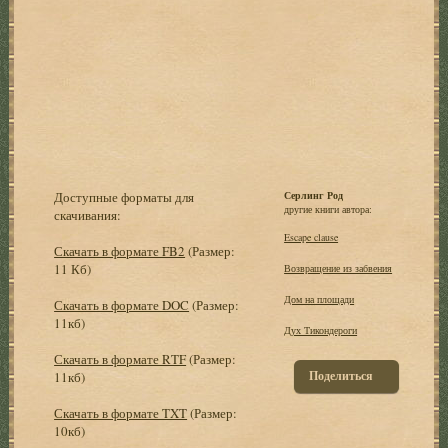
Доступные форматы для
Серлинг Род
другие книги автора:
скачивания:
Escape clause
Скачать в формате FB2
(Размер:
11 Кб)
Возвращение из забвения
Дом на площади
Скачать в формате DOC
(Размер:
11кб)
Дух Тикондероги
Скачать в формате RTF
(Размер:
Поделиться
11кб)
Скачать в формате TXT
(Размер:
10кб)