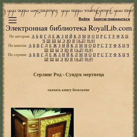
Войти
Зарегистрироваться
Электронная библиотека RoyalLib.com
По авторам:
А
Б
В
Г
Д
Е
Ж
З
И
Й
К
Л
М
Н
О
П
Р
С
Т
У
Ф
Х
Ц
Ч
Ш
Щ
Ы
Э
Ю
Я
[A-Z]
[0-9]
По книгам:
А
Б
В
Г
Д
Е
Ж
З
И
Й
К
Л
М
Н
О
П
Р
С
Т
У
Ф
Х
Ц
Ч
Ш
Щ
Ы
Э
Ю
Я
[A-Z]
[0-9]
По сериям:
А
Б
В
Г
Д
Е
Ж
З
И
Й
К
Л
М
Н
О
П
Р
С
Т
У
Ф
Х
Ц
Ч
Ш
Щ
Ы
Э
Ю
Я
[A-Z]
[0-9]
Серлинг Род - Сундук мертвеца
скачать книгу бесплатно