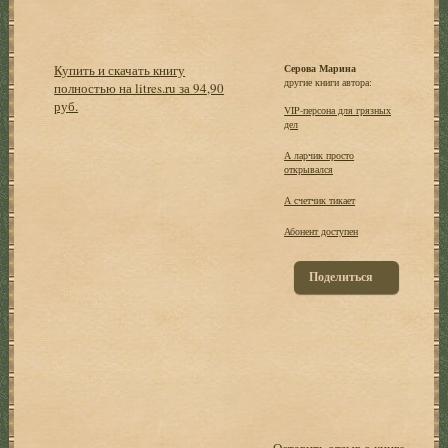
Купить и скачать книгу
Серова Марина
другие книги автора:
полностью на litres.ru за 94,90
руб.
VIP-персона для грязных
дел
А ларчик просто
открывался
А счетчик тикает
Абонент доступен
Поделиться
Оставить отзыв о книге