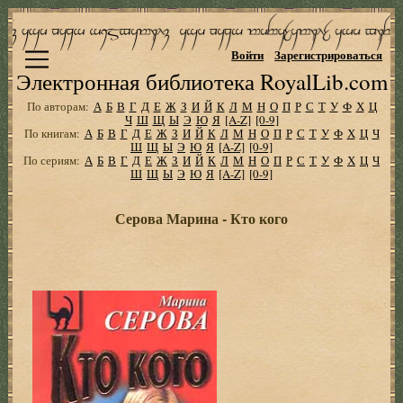
Войти
Зарегистрироваться
Электронная библиотека RoyalLib.com
По авторам:
А
Б
В
Г
Д
Е
Ж
З
И
Й
К
Л
М
Н
О
П
Р
С
Т
У
Ф
Х
Ц
Ч
Ш
Щ
Ы
Э
Ю
Я
[A-Z]
[0-9]
По книгам:
А
Б
В
Г
Д
Е
Ж
З
И
Й
К
Л
М
Н
О
П
Р
С
Т
У
Ф
Х
Ц
Ч
Ш
Щ
Ы
Э
Ю
Я
[A-Z]
[0-9]
По сериям:
А
Б
В
Г
Д
Е
Ж
З
И
Й
К
Л
М
Н
О
П
Р
С
Т
У
Ф
Х
Ц
Ч
Ш
Щ
Ы
Э
Ю
Я
[A-Z]
[0-9]
Серова Марина - Кто кого