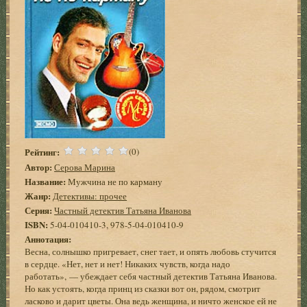
Рейтинг:
(0)
Автор:
Серова Марина
Название:
Мужчина не по карману
Жанр:
Детективы: прочее
Серия:
Частный детектив Татьяна Иванова
ISBN:
5-04-010410-3, 978-5-04-010410-9
Аннотация:
Весна, солнышко пригревает, снег тает, и опять любовь стучится
в сердце. «Нет, нет и нет! Никаких чувств, когда надо
работать», — убеждает себя частный детектив Татьяна Иванова.
Но как устоять, когда принц из сказки вот он, рядом, смотрит
ласково и дарит цветы. Она ведь женщина, и ничто женское ей не