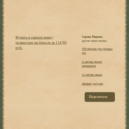
Купить и скачать книгу
Серова Марина
другие книги автора:
полностью на litres.ru за 114,90
руб.
VIP-персона для грязных
дел
А ларчик просто
открывался
А счетчик тикает
Абонент доступен
Поделиться