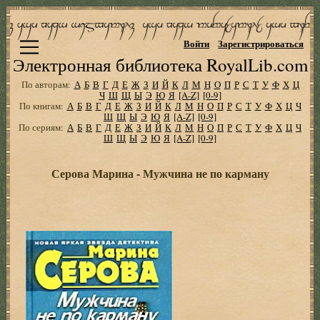
Войти
Зарегистрироваться
Электронная библиотека RoyalLib.com
По авторам:
А
Б
В
Г
Д
Е
Ж
З
И
Й
К
Л
М
Н
О
П
Р
С
Т
У
Ф
Х
Ц
Ч
Ш
Щ
Ы
Э
Ю
Я
[A-Z]
[0-9]
По книгам:
А
Б
В
Г
Д
Е
Ж
З
И
Й
К
Л
М
Н
О
П
Р
С
Т
У
Ф
Х
Ц
Ч
Ш
Щ
Ы
Э
Ю
Я
[A-Z]
[0-9]
По сериям:
А
Б
В
Г
Д
Е
Ж
З
И
Й
К
Л
М
Н
О
П
Р
С
Т
У
Ф
Х
Ц
Ч
Ш
Щ
Ы
Э
Ю
Я
[A-Z]
[0-9]
Серова Марина - Мужчина не по карману