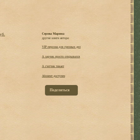
уб.
Серова Марина
другие книги автора:
VIP-персона для грязных дел
А ларчик просто открывался
А счетчик тикает
Абонент доступен
Поделиться