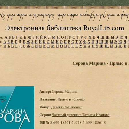
Электронная библиотека RoyalLib.com
м:
А
Б
В
Г
Д
Е
Ж
З
И
Й
К
Л
М
Н
О
П
Р
С
Т
У
Ф
Х
Ц
Ч
Ш
Щ
Ы
Э
Ю
Я
м:
А
Б
В
Г
Д
Е
Ж
З
И
Й
К
Л
М
Н
О
П
Р
С
Т
У
Ф
Х
Ц
Ч
Ш
Щ
Ы
Э
Ю
Я
м:
А
Б
В
Г
Д
Е
Ж
З
И
Й
К
Л
М
Н
О
П
Р
С
Т
У
Ф
Х
Ц
Ч
Ш
Щ
Ы
Э
Ю
Я
Серова Марина - Прямо в
Автор:
Серова Марина
Название:
Прямо в яблочко
Жанр:
Детективы: прочее
Серия:
Частный детектив Татьяна Иванова
ISBN:
5-699-18561-5, 978-5-699-18561-0