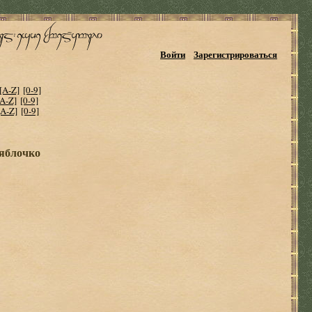
Войти
Зарегистрироваться
[A-Z]
[0-9]
[A-Z]
[0-9]
[A-Z]
[0-9]
 яблочко