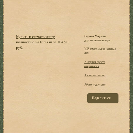
Купить и скачать книгу
Серова Марина
другие книги автора:
полностью на litres.ru за 104,90
руб.
VIP-персона для грязных
дел
А ларчик просто
открывался
А счетчик тикает
Абонент доступен
Поделиться