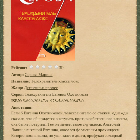
Рейтинг:
(0)
Автор:
Серова Марина
Название:
Телохранитель класса люкс
Жанр:
Детективы: прочее
Серия:
Телохранитель Евгения Охотникова
ISBN:
5-699-20847-x, 978-5-699-20847-0
Аннотация:
Если б Евгении Охотниковой, телохранителю со стажем, однажды
сказали, что ей придется выступать против собственного клиента,
она бы не поверила. Тем не менее, такое случилось. Анатолий
Лапин, нанявший Евгению, оказался форменным прохиндеем.
Разорил компаньона, по уши залез в долги, профукал солидный