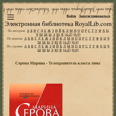
Войти
Зарегистрироваться
Электронная библиотека RoyalLib.com
По авторам:
А
Б
В
Г
Д
Е
Ж
З
И
Й
К
Л
М
Н
О
П
Р
С
Т
У
Ф
Х
Ц
Ч
Ш
Щ
Ы
Э
Ю
Я
[A-Z]
[0-9]
По книгам:
А
Б
В
Г
Д
Е
Ж
З
И
Й
К
Л
М
Н
О
П
Р
С
Т
У
Ф
Х
Ц
Ч
Ш
Щ
Ы
Э
Ю
Я
[A-Z]
[0-9]
По сериям:
А
Б
В
Г
Д
Е
Ж
З
И
Й
К
Л
М
Н
О
П
Р
С
Т
У
Ф
Х
Ц
Ч
Ш
Щ
Ы
Э
Ю
Я
[A-Z]
[0-9]
Серова Марина - Телохранитель класса люкс