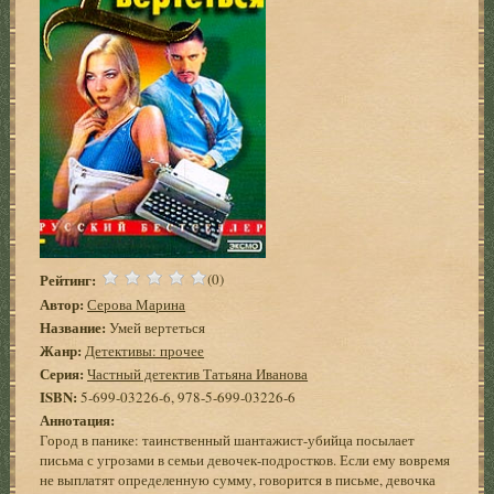
Рейтинг:
(0)
Автор:
Серова Марина
Название:
Умей вертеться
Жанр:
Детективы: прочее
Серия:
Частный детектив Татьяна Иванова
ISBN:
5-699-03226-6, 978-5-699-03226-6
Аннотация:
Город в панике: таинственный шантажист-убийца посылает
письма с угрозами в семьи девочек-подростков. Если ему вовремя
не выплатят определенную сумму, говорится в письме, девочка