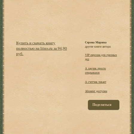
Купить и скачать книгу
Серова Марина
другие книги автора:
полностью на litres.ru за 94,90
руб.
VIP-персона для грязных
дел
А ларчик просто
открывался
А счетчик тикает
Абонент доступен
Поделиться