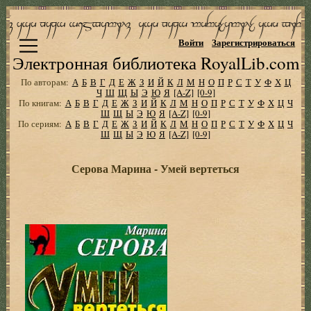
Войти
Зарегистрироваться
Электронная библиотека RoyalLib.com
По авторам:
А
Б
В
Г
Д
Е
Ж
З
И
Й
К
Л
М
Н
О
П
Р
С
Т
У
Ф
Х
Ц
Ч
Ш
Щ
Ы
Э
Ю
Я
[A-Z]
[0-9]
По книгам:
А
Б
В
Г
Д
Е
Ж
З
И
Й
К
Л
М
Н
О
П
Р
С
Т
У
Ф
Х
Ц
Ч
Ш
Щ
Ы
Э
Ю
Я
[A-Z]
[0-9]
По сериям:
А
Б
В
Г
Д
Е
Ж
З
И
Й
К
Л
М
Н
О
П
Р
С
Т
У
Ф
Х
Ц
Ч
Ш
Щ
Ы
Э
Ю
Я
[A-Z]
[0-9]
Серова Марина - Умей вертеться