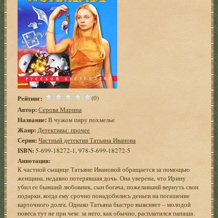
Рейтинг:
(0)
Автор:
Серова Марина
Название:
В чужом пиру похмелье
Жанр:
Детективы: прочее
Серия:
Частный детектив Татьяна Иванова
ISBN:
5-699-18272-1, 978-5-699-18272-5
Аннотация:
К частной сыщице Татьяне Ивановой обращается за помощью
женщина, недавно потерявшая дочь. Она уверена, что Ирину
убил ее бывший любовник, сын богача, пожелавший вернуть свои
подарки, когда ему срочно понадобились деньги на погашение
карточного долга. Однако Татьяна быстро выясняет – молодой
повеса тут не при чем: за него, как обычно, расплатился папаша.