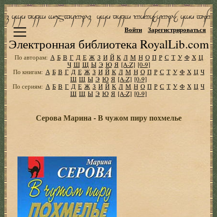
Войти
Зарегистрироваться
Электронная библиотека RoyalLib.com
По авторам:
А
Б
В
Г
Д
Е
Ж
З
И
Й
К
Л
М
Н
О
П
Р
С
Т
У
Ф
Х
Ц
Ч
Ш
Щ
Ы
Э
Ю
Я
[A-Z]
[0-9]
По книгам:
А
Б
В
Г
Д
Е
Ж
З
И
Й
К
Л
М
Н
О
П
Р
С
Т
У
Ф
Х
Ц
Ч
Ш
Щ
Ы
Э
Ю
Я
[A-Z]
[0-9]
По сериям:
А
Б
В
Г
Д
Е
Ж
З
И
Й
К
Л
М
Н
О
П
Р
С
Т
У
Ф
Х
Ц
Ч
Ш
Щ
Ы
Э
Ю
Я
[A-Z]
[0-9]
Серова Марина - В чужом пиру похмелье