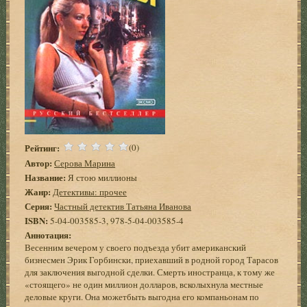
Рейтинг:
(0)
Автор:
Серова Марина
Название:
Я стою миллионы
Жанр:
Детективы: прочее
Серия:
Частный детектив Татьяна Иванова
ISBN:
5-04-003585-3, 978-5-04-003585-4
Аннотация:
Весенним вечером у своего подъезда убит американский
бизнесмен Эрик Горбински, приехавший в родной город Тарасов
для заключения выгодной сделки. Смерть иностранца, к тому же
«стоящего» не один миллион долларов, всколыхнула местные
деловые круги. Она можетбыть выгодна его компаньонам по