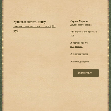
Купить и скачать книгу
Серова Марина
другие книги автора:
полностью на litres.ru за 99,90
руб.
VIP-персона для грязных
дел
А ларчик просто
открывался
А счетчик тикает
Абонент доступен
Поделиться