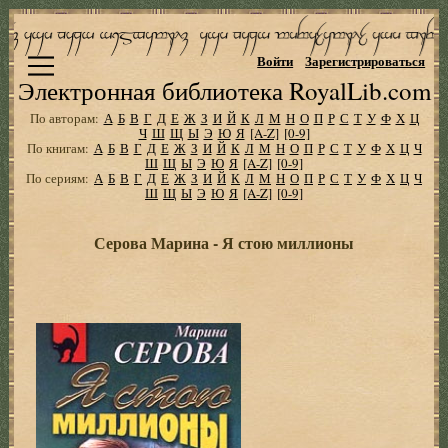
Войти
Зарегистрироваться
Электронная библиотека RoyalLib.com
По авторам:
А
Б
В
Г
Д
Е
Ж
З
И
Й
К
Л
М
Н
О
П
Р
С
Т
У
Ф
Х
Ц
Ч
Ш
Щ
Ы
Э
Ю
Я
[A-Z]
[0-9]
По книгам:
А
Б
В
Г
Д
Е
Ж
З
И
Й
К
Л
М
Н
О
П
Р
С
Т
У
Ф
Х
Ц
Ч
Ш
Щ
Ы
Э
Ю
Я
[A-Z]
[0-9]
По сериям:
А
Б
В
Г
Д
Е
Ж
З
И
Й
К
Л
М
Н
О
П
Р
С
Т
У
Ф
Х
Ц
Ч
Ш
Щ
Ы
Э
Ю
Я
[A-Z]
[0-9]
Серова Марина - Я стою миллионы