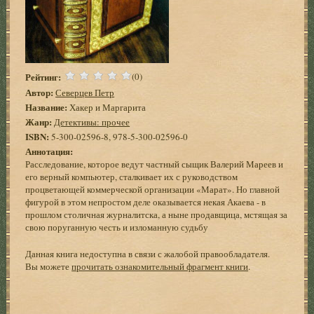
Рейтинг:
(0)
Автор:
Северцев Петр
Название:
Хакер и Маргарита
Жанр:
Детективы: прочее
ISBN:
5-300-02596-8, 978-5-300-02596-0
Аннотация:
Расследование, которое ведут частный сыщик Валерий Мареев и
его верный компьютер, сталкивает их с руководством
процветающей коммерческой организации «Марат». Но главной
фигурой в этом непростом деле оказывается некая Акаева - в
прошлом столичная журналитска, а ныне продавщица, мстящая за
свою поруганную честь и изломанную судьбу
Данная книга недоступна в связи с жалобой правообладателя.
Вы можете
прочитать ознакомительный фрагмент книги
.