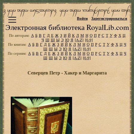
Войти
Зарегистрироваться
Электронная библиотека RoyalLib.com
По авторам:
А
Б
В
Г
Д
Е
Ж
З
И
Й
К
Л
М
Н
О
П
Р
С
Т
У
Ф
Х
Ц
Ч
Ш
Щ
Ы
Э
Ю
Я
[A-Z]
[0-9]
По книгам:
А
Б
В
Г
Д
Е
Ж
З
И
Й
К
Л
М
Н
О
П
Р
С
Т
У
Ф
Х
Ц
Ч
Ш
Щ
Ы
Э
Ю
Я
[A-Z]
[0-9]
По сериям:
А
Б
В
Г
Д
Е
Ж
З
И
Й
К
Л
М
Н
О
П
Р
С
Т
У
Ф
Х
Ц
Ч
Ш
Щ
Ы
Э
Ю
Я
[A-Z]
[0-9]
Северцев Петр - Хакер и Маргарита