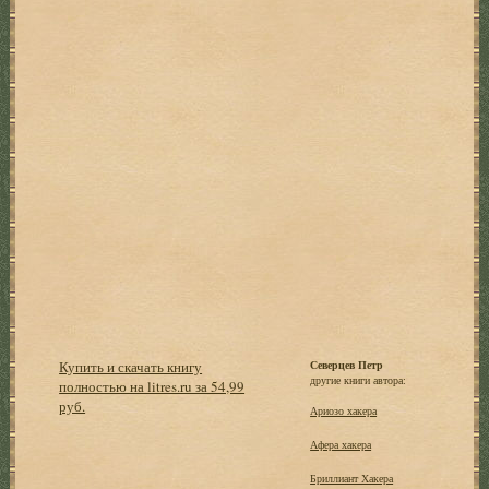
Купить и скачать книгу
Северцев Петр
другие книги автора:
полностью на litres.ru за 54,99
руб.
Ариозо хакера
Афера хакера
Бриллиант Хакера