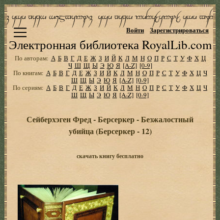
Войти
Зарегистрироваться
Электронная библиотека RoyalLib.com
По авторам:
А
Б
В
Г
Д
Е
Ж
З
И
Й
К
Л
М
Н
О
П
Р
С
Т
У
Ф
Х
Ц
Ч
Ш
Щ
Ы
Э
Ю
Я
[A-Z]
[0-9]
По книгам:
А
Б
В
Г
Д
Е
Ж
З
И
Й
К
Л
М
Н
О
П
Р
С
Т
У
Ф
Х
Ц
Ч
Ш
Щ
Ы
Э
Ю
Я
[A-Z]
[0-9]
По сериям:
А
Б
В
Г
Д
Е
Ж
З
И
Й
К
Л
М
Н
О
П
Р
С
Т
У
Ф
Х
Ц
Ч
Ш
Щ
Ы
Э
Ю
Я
[A-Z]
[0-9]
Сейберхэген Фред - Берсеркер - Безжалостный
убийца (Берсеркер - 12)
скачать книгу бесплатно