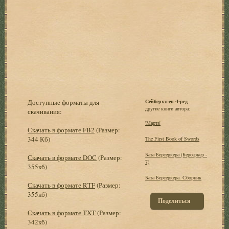
Доступные форматы для
Сейберхэген Фред
другие книги автора:
скачивания:
'Марта'
Скачать в формате FB2
(Размер:
344 Кб)
The First Book of Swords
База Берсеркера (Берсеркер -
Скачать в формате DOC
(Размер:
7)
355кб)
База Берсеркера. Сборник
Скачать в формате RTF
(Размер:
355кб)
Поделиться
Скачать в формате TXT
(Размер:
342кб)