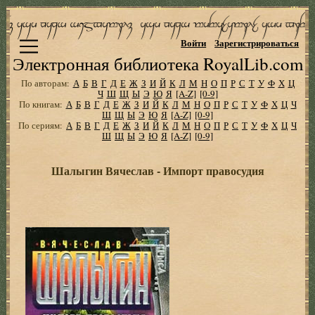
Войти
Зарегистрироваться
Электронная библиотека RoyalLib.com
По авторам:
А
Б
В
Г
Д
Е
Ж
З
И
Й
К
Л
М
Н
О
П
Р
С
Т
У
Ф
Х
Ц
Ч
Ш
Щ
Ы
Э
Ю
Я
[A-Z]
[0-9]
По книгам:
А
Б
В
Г
Д
Е
Ж
З
И
Й
К
Л
М
Н
О
П
Р
С
Т
У
Ф
Х
Ц
Ч
Ш
Щ
Ы
Э
Ю
Я
[A-Z]
[0-9]
По сериям:
А
Б
В
Г
Д
Е
Ж
З
И
Й
К
Л
М
Н
О
П
Р
С
Т
У
Ф
Х
Ц
Ч
Ш
Щ
Ы
Э
Ю
Я
[A-Z]
[0-9]
Шалыгин Вячеслав - Импорт правосудия