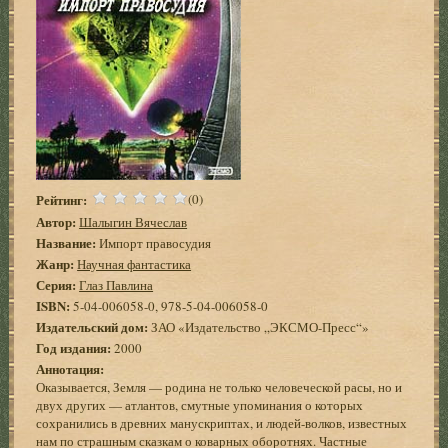
Рейтинг:
(0)
Автор:
Шалыгин Вячеслав
Название:
Импорт правосудия
Жанр:
Научная фантастика
Серия:
Глаз Павлина
ISBN:
5-04-006058-0, 978-5-04-006058-0
Издательский дом:
ЗАО «Издательство „ЭКСМО-Пресс“»
Год издания:
2000
Аннотация:
Оказывается, Земля — родина не только человеческой расы, но и
двух других — атлантов, смутные упоминания о которых
сохранились в древних манускриптах, и людей-волков, известных
нам по страшным сказкам о коварных оборотнях. Частные