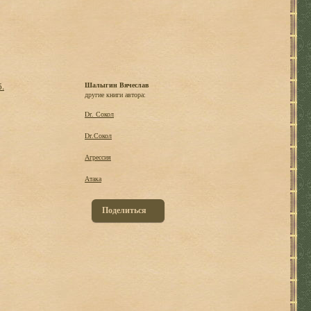
б.
Шалыгин Вячеслав
другие книги автора:
Dr. Сокол
Dr.Сокол
Агрессия
Атака
Поделиться