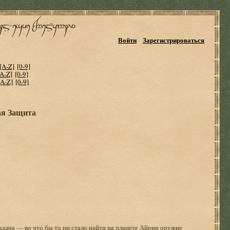
Войти
Зарегистрироваться
[A-Z]
[0-9]
[A-Z]
[0-9]
[A-Z]
[0-9]
ая Защита
адача — во что бы то ни стало найти на планете Айрин оружие