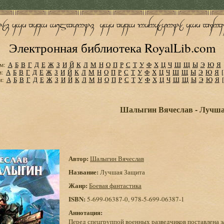
Электронная библиотека RoyalLib.com
м:
А
Б
В
Г
Д
Е
Ж
З
И
Й
К
Л
М
Н
О
П
Р
С
Т
У
Ф
Х
Ц
Ч
Ш
Щ
Ы
Э
Ю
Я
м:
А
Б
В
Г
Д
Е
Ж
З
И
Й
К
Л
М
Н
О
П
Р
С
Т
У
Ф
Х
Ц
Ч
Ш
Щ
Ы
Э
Ю
Я
м:
А
Б
В
Г
Д
Е
Ж
З
И
Й
К
Л
М
Н
О
П
Р
С
Т
У
Ф
Х
Ц
Ч
Ш
Щ
Ы
Э
Ю
Я
Шалыгин Вячеслав - Лучш
Автор:
Шалыгин Вячеслав
Название:
Лучшая Защита
Жанр:
Боевая фантастика
ISBN:
5-699-06387-0, 978-5-699-06387-1
Аннотация:
Перед спецгруппой военных разведчиков поставлена з