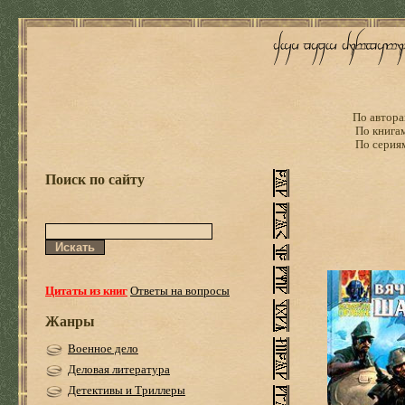
По автора
По книга
По серия
Поиск по сайту
Цитаты из книг
Ответы на вопросы
Жанры
Военное дело
Деловая литература
Детективы и Триллеры