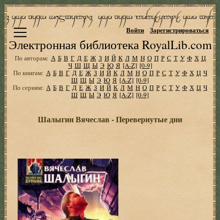
Войти
Зарегистрироваться
Электронная библиотека RoyalLib.com
По авторам:
А
Б
В
Г
Д
Е
Ж
З
И
Й
К
Л
М
Н
О
П
Р
С
Т
У
Ф
Х
Ц
Ч
Ш
Щ
Ы
Э
Ю
Я
[A-Z]
[0-9]
По книгам:
А
Б
В
Г
Д
Е
Ж
З
И
Й
К
Л
М
Н
О
П
Р
С
Т
У
Ф
Х
Ц
Ч
Ш
Щ
Ы
Э
Ю
Я
[A-Z]
[0-9]
По сериям:
А
Б
В
Г
Д
Е
Ж
З
И
Й
К
Л
М
Н
О
П
Р
С
Т
У
Ф
Х
Ц
Ч
Ш
Щ
Ы
Э
Ю
Я
[A-Z]
[0-9]
Шалыгин Вячеслав - Перевернутые дни