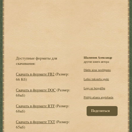
Доступные форматы для
Шалимов Александр
другие книги автора:
скачивания:
Dārdu aizas noslēpums
Скачать в формате FB2
(Размер:
66 Кб)
Ledus tuksneša spoki
Logs uz bezgalību
Скачать в формате DOC
(Размер:
68кб)
Pēdējā atlanta atgriešanās
Скачать в формате RTF
(Размер:
Поделиться
68кб)
Скачать в формате TXT
(Размер:
65кб)