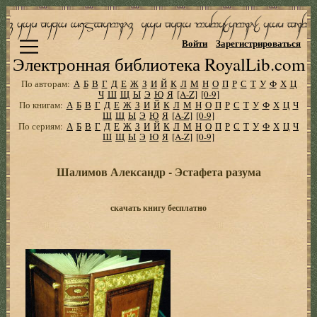
Войти
Зарегистрироваться
Электронная библиотека RoyalLib.com
По авторам:
А
Б
В
Г
Д
Е
Ж
З
И
Й
К
Л
М
Н
О
П
Р
С
Т
У
Ф
Х
Ц
Ч
Ш
Щ
Ы
Э
Ю
Я
[A-Z]
[0-9]
По книгам:
А
Б
В
Г
Д
Е
Ж
З
И
Й
К
Л
М
Н
О
П
Р
С
Т
У
Ф
Х
Ц
Ч
Ш
Щ
Ы
Э
Ю
Я
[A-Z]
[0-9]
По сериям:
А
Б
В
Г
Д
Е
Ж
З
И
Й
К
Л
М
Н
О
П
Р
С
Т
У
Ф
Х
Ц
Ч
Ш
Щ
Ы
Э
Ю
Я
[A-Z]
[0-9]
Шалимов Александр - Эстафета разума
скачать книгу бесплатно