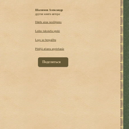
Шалимов Александр
другие книги автора:
Dārdu aizas noslēpums
Ledus tuksneša spoki
Logs uz bezgalību
Pēdējā atlanta atgriešanās
Поделиться