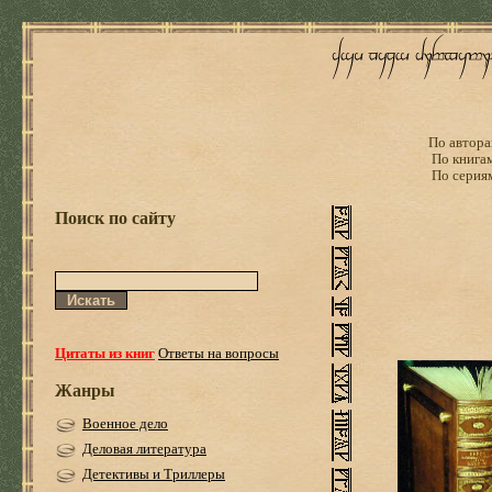
По автора
По книга
По серия
Поиск по сайту
Цитаты из книг
Ответы на вопросы
Жанры
Военное дело
Деловая литература
Детективы и Триллеры