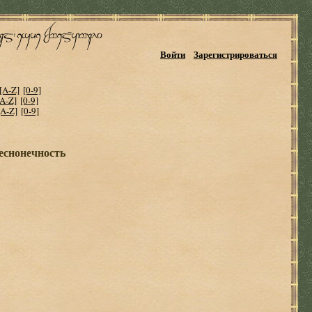
Войти
Зарегистрироваться
[A-Z]
[0-9]
[A-Z]
[0-9]
[A-Z]
[0-9]
еснонечность