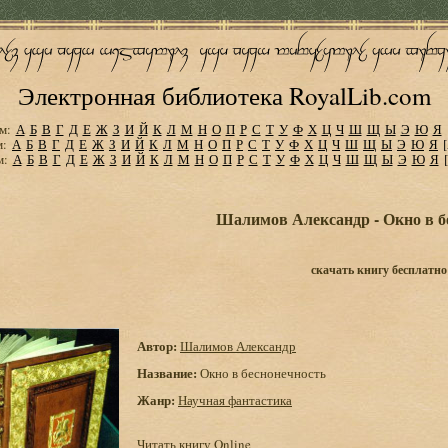
Электронная библиотека RoyalLib.com
м:
А
Б
В
Г
Д
Е
Ж
З
И
Й
К
Л
М
Н
О
П
Р
С
Т
У
Ф
Х
Ц
Ч
Ш
Щ
Ы
Э
Ю
Я
м:
А
Б
В
Г
Д
Е
Ж
З
И
Й
К
Л
М
Н
О
П
Р
С
Т
У
Ф
Х
Ц
Ч
Ш
Щ
Ы
Э
Ю
Я
м:
А
Б
В
Г
Д
Е
Ж
З
И
Й
К
Л
М
Н
О
П
Р
С
Т
У
Ф
Х
Ц
Ч
Ш
Щ
Ы
Э
Ю
Я
Шалимов Александр - Окно в б
скачать книгу бесплатно
Автор:
Шалимов Александр
Название:
Окно в беснонечность
Жанр:
Научная фантастика
Читать книгу Online