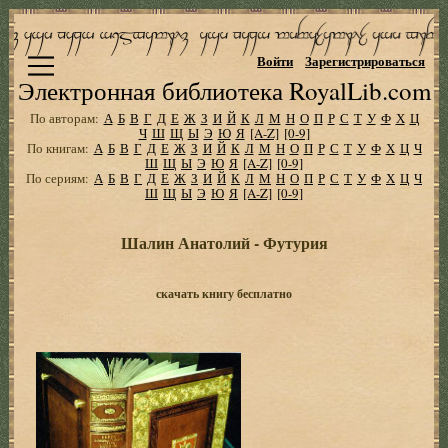
Войти
Зарегистрироваться
Электронная библиотека RoyalLib.com
По авторам:
А
Б
В
Г
Д
Е
Ж
З
И
Й
К
Л
М
Н
О
П
Р
С
Т
У
Ф
Х
Ц
Ч
Ш
Щ
Ы
Э
Ю
Я
[A-Z]
[0-9]
По книгам:
А
Б
В
Г
Д
Е
Ж
З
И
Й
К
Л
М
Н
О
П
Р
С
Т
У
Ф
Х
Ц
Ч
Ш
Щ
Ы
Э
Ю
Я
[A-Z]
[0-9]
По сериям:
А
Б
В
Г
Д
Е
Ж
З
И
Й
К
Л
М
Н
О
П
Р
С
Т
У
Ф
Х
Ц
Ч
Ш
Щ
Ы
Э
Ю
Я
[A-Z]
[0-9]
Шалин Анатолий - Футурия
скачать книгу бесплатно