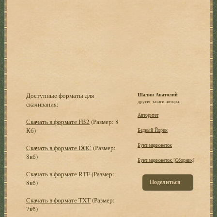
Доступные форматы для
Шалин Анатолий
другие книги автора:
скачивания:
Автоpитет
Скачать в формате FB2
(Размер: 8
Кб)
Бедный Йорик
Бунт марионеток
Скачать в формате DOC
(Размер:
8кб)
Бунт марионеток [Сборник]
Скачать в формате RTF
(Размер:
Поделиться
8кб)
Скачать в формате TXT
(Размер:
7кб)